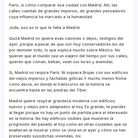
Parí­s, ni cómo comparar esa ciudad con Madrid. Ahí­, las
calles cuentan de grandes imperios, de grandes pensadores
cuya influencia ha marcado a la humanidad.
Jode, eso es lo que le falta a Madrid.
Quizá Madrid no quiera esas casonas o dejos, vestigios del
ayer, porque a pesar de que son muy conservadores les da
por demoler todo, lo que explica mucho sobre México. No
quieren que el mundo sea un viajero del tiempo por sus calles,
quieren que coman, beban, vean sus luces y avenidas.
Sí­, Madrid no respira Parí­s. Ni siquiera Brujas con sus edificios
del viejos imperios y fachadas góticas.Y mucho menos Roma
como decí­a, en donde el transcurso de la historia se
encuentra hasta en las piedras del Tí­ber.
Madrid quiere respirar grandeza moderna con edificios
nuevos y viejos pero adaptados al hoy. Es grande, te pierdes
al llegar porque no hay un punto de partida para el interesado
en la historia. No hay edificios visibles que muestren la
progresión del pasado al hoy como en otras ciudades que se
enaltecen al mostrar cómo se viví­a en el ayer y cómo se han
preservado susodichas viviendas, nix.