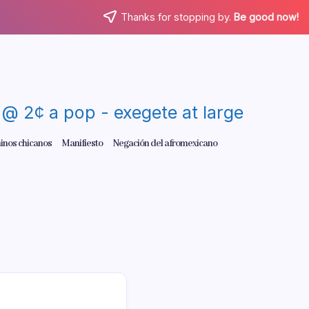
Thanks for stopping by.
Be good now!
re @ 2¢ a pop - exegete at large
inos chicanos
Manifiesto
Negación del afromexicano