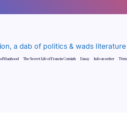
gion, a dab of politics & wads literatu
 of Manhood
The Secret Life of Francis Cornish
Essay
Info on writer
Térm