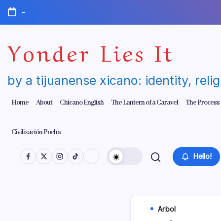
Skip
-
to
content
Yonder Lies It
by a tijuanense xicano: identity, reli
Home
About
Chicano English
The Lantern of a Caravel
The Process
Civilización Pocha
Hello!
Arbol