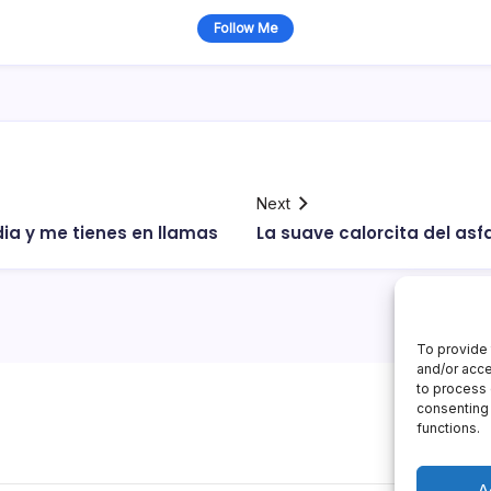
Follow Me
Next
dia y me tienes en llamas
La suave calorcita del asf
To provide 
and/or acce
to process 
consenting 
functions.
A