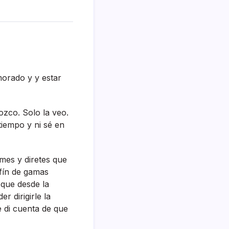
morado y y estar
zco. Solo la veo.
tiempo y ni sé en
mes y diretes que
fí­n de gamas
 que desde la
r dirigirle la
e di cuenta de que