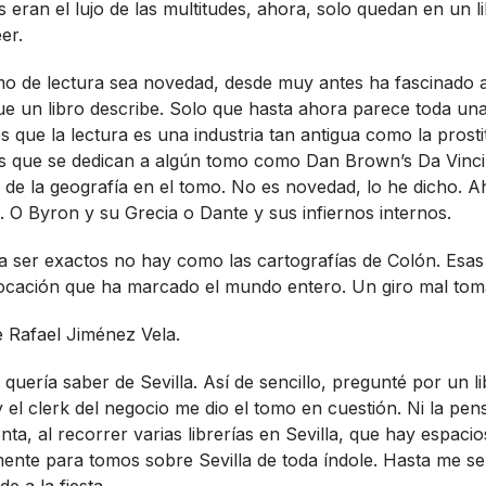
s eran el lujo de las multitudes, ahora, solo quedan en un l
er.
mo de lectura sea novedad, desde muy antes ha fascinado a
ue un libro describe. Solo que hasta ahora parece toda una
 es que la lectura es una industria tan antigua como la prost
s que se dedican a algún tomo como Dan Brown’s Da Vinc
 de la geografí­a en el tomo. No es novedad, lo he dicho. A
. O Byron y su Grecia o Dante y sus infiernos internos.
 ser exactos no hay como las cartografí­as de Colón. Esas
vocación que ha marcado el mundo entero. Un giro mal tom
de Rafael Jiménez Vela.
erí­a saber de Sevilla. Así­ de sencillo, pregunté por un l
y el clerk del negocio me dio el tomo en cuestión. Ni la pe
a, al recorrer varias librerí­as en Sevilla, que hay espacio
mente para tomos sobre Sevilla de toda í­ndole. Hasta me sen
e a la fiesta.