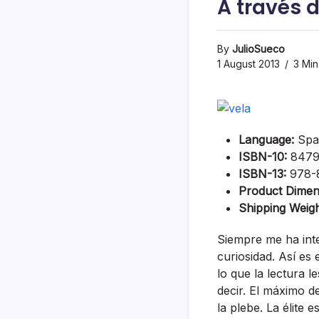
A través 
By
JulioSueco
1 August 2013
3 Min
Language:
Spa
ISBN-10:
8479
ISBN-13:
978-
Product Dimen
Shipping Weigh
Siempre me ha inte
curiosidad. Así­ e
lo que la lectura 
decir. El máximo de
la plebe. La élite 