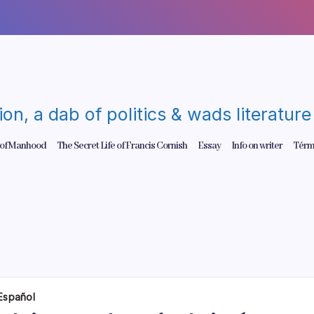
gion, a dab of politics & wads literatu
 of Manhood
The Secret Life of Francis Cornish
Essay
Info on writer
Térm
Español