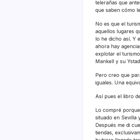
telerañas que ante
que saben cómo le
No es que el turis
aquellos lugares q
lo he dicho así­. Y
ahora hay agencia
explotar el turismo
Mankell y su Ystad
Pero creo que para
iguales. Una equi
Así­ pues el libro 
Lo compré porque qu
situado en Sevilla 
Después me di cuent
tiendas, exclusiva
hubiere llegado tard