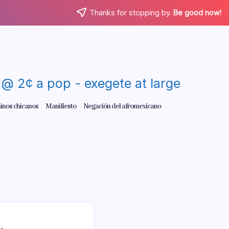
Thanks for stopping by.
Be good now!
re @ 2¢ a pop - exegete at large
inos chicanos
Manifiesto
Negación del afromexicano