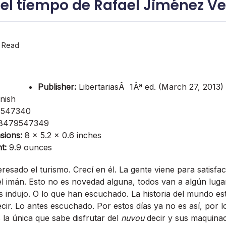
del tiempo de Rafael Jiménez Ve
 Read
Publisher:
LibertariasÂ 1Âª ed. (March 27, 2013)
nish
547340
8479547349
sions:
8 x 5.2 x 0.6 inches
t:
9.9 ounces
resado el turismo. Crecí­ en él. La gente viene para satisfa
s el imán. Esto no es novedad alguna, todos van a algún lug
les indujo. O lo que han escuchado. La historia del mundo e
cir. Lo antes escuchado. Por estos dí­as ya no es así­, por
es la única que sabe disfrutar del
nuvou
decir y sus maquinac