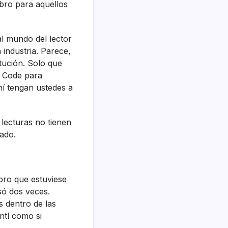
ibro para aquellos
l mundo del lector
 industria. Parece,
itución. Solo que
i Code para
hí­ tengan ustedes a
 lecturas no tienen
ado.
ibro que estuviese
nsó dos veces.
s dentro de las
tí­ como si