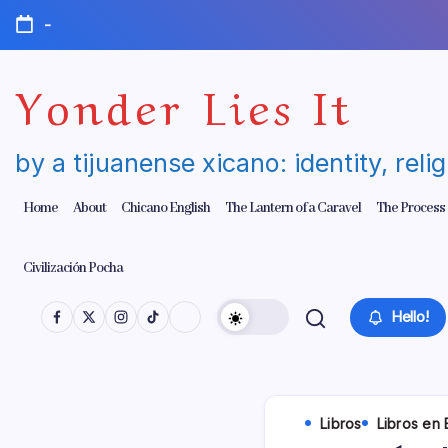
Skip
-
to
content
Yonder Lies It
by a tijuanense xicano: identity, reli
Home
About
Chicano English
The Lantern of a Caravel
The Process
Civilización Pocha
Hello!
Libros
Libros en 