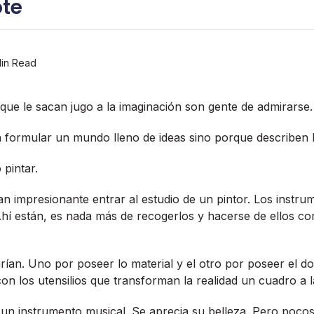
te
in Read
que le sacan jugo a la imaginación son gente de admirarse.
formular un mundo lleno de ideas sino porque describen 
pintar.
an impresionante entrar al estudio de un pintor. Los instr
Ahí­ están, es nada más de recogerlos y hacerse de ellos c
í­an. Uno por poseer lo material y el otro por poseer el do
on los utensilios que transforman la realidad un cuadro a l
 un instrumento musical. Se aprecia su belleza. Pero poco