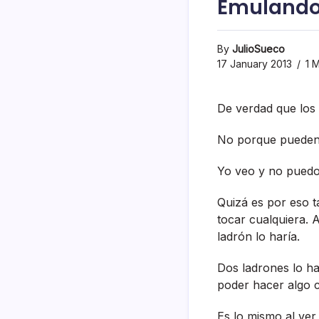
Emulando
By
JulioSueco
17 January 2013
1 M
De verdad que los 
No porque pueden 
Yo veo y no puedo 
Quizá es por eso t
tocar cualquiera. 
ladrón lo harí­a.
Dos ladrones lo har
poder hacer algo c
Es lo mismo al ver