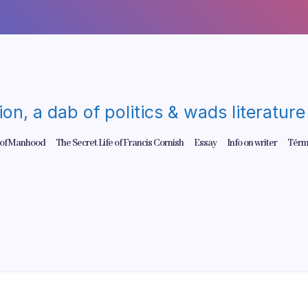
gion, a dab of politics & wads literatu
 of Manhood
The Secret Life of Francis Cornish
Essay
Info on writer
Térm