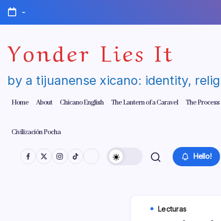
Skip
-
to
content
Yonder Lies It
by a tijuanense xicano: identity, reli
Home
About
Chicano English
The Lantern of a Caravel
The Process
Civilización Pocha
Hello!
Lecturas