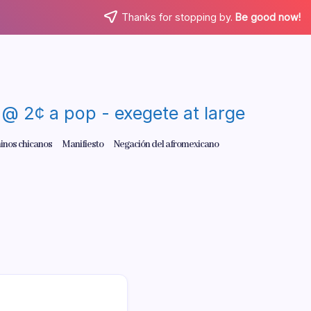
Thanks for stopping by.
Be good now!
re @ 2¢ a pop - exegete at large
inos chicanos
Manifiesto
Negación del afromexicano