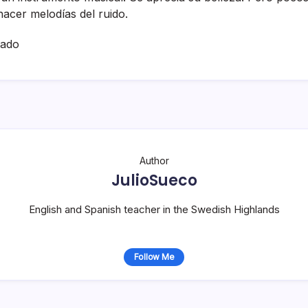
acer melodí­as del ruido.
hado
Author
JulioSueco
English and Spanish teacher in the Swedish Highlands
Follow Me