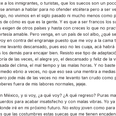
ce a los inmigrantes, o turistas, que los suecos son un poc
 se animan a hablar para no ofender etcétera pero a ser v
. Digo, no vivimos en el siglo pasado ni mucho menos como
os de cómo es que es la gente. Y es que a ser francos los
s exigen de otros paí­ses y hasta con creces lo que no prac
rtesí­a amable. Pero venga, en un paí­s de sol albo, ¿qué 
oy en contra del engranaje puesto que me voy a la cama
me levanto descansado, pues eso no les cuaja, acá habrá 
los demás para encajar bien. Resisto ese tipo de adaptaci
í­a de las veces, el alegre yo, el descansado y feliz de la 
nsada del clima, el mal tiempo y las malas horas. Y no baste
 medio ebrio a veces, no que eso sea una mentira a medias
pero jode más de las veces no me levanto tan crudo como 
eberes fuera de mis labores normales, jejeje.
 México, y si voy, ¿a qué voy? ¿A qué regreso? Puras ma
rdos para acabar insatisfecho y con malas vibras. Yo ya 
donde iré en mi próximo futuro. No estoy joven como para 
es que las costumbres estas suecas que me tienen encade