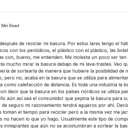
 Min Read
o después de reciclar mi basura. Por estos lares tengo el há
cos con los periódicos, el plástico con el plástico, las bote
cas con, bueno, me entienden. Me molesta un poco ser tan
a mucho mirar la basura debajo de mi lava-trastes. Veo qu
rí­a de sortearla de manera que hubiere la posibilidad de i
o, pero no, acaba en la basura que se utiliza para alimentar
 como calefacción de distancia. Es toda una industria la b
con decir que la basura en los paí­ses nórdicos se utiliza pa
llo aún así­ sea el consumidor que pepina la basura para s
n, de seguro mi razonamiento tendrá agujeros por ahí­. Decí
 toman el tiempo para reciclar pero a la misma vez me jac
os no hacen lo que yo hago. Usualmente este tipo de comp
os inmigrantes que aún no se acostumbran a sortear la bas