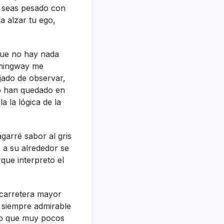
o seas pesado con
a alzar tu ego,
que no hay nada
emingway me
ejado de observar,
o han quedado en
 la lógica de la
agarré sabor al gris
e a su alrededor se
que interpreto el
a carretera mayor
 siempre admirable
reo que muy pocos