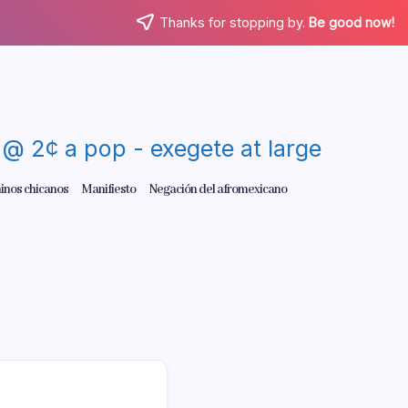
Thanks for stopping by.
Be good now!
re @ 2¢ a pop - exegete at large
inos chicanos
Manifiesto
Negación del afromexicano