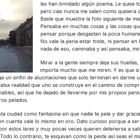
les han brindado algún poema. Le quise t
pero casi nunca me salen como quisiera q
Baste que muestre la foto siguiente de mis
Pensaba en muchas cosas y las cosas que
pensar porque desgastan la poca humani
No vale la pena estar triste, ni pensar en 
nada de eso, caminaba y así­ pensaba, mir
Mirar a la gente siempre deja sus huellas,
importa mucho que me miren. Y es que si
uga un sinfin de alucinaciones que solo terminan en darme 
a falsa realidad que uno se construye en el camino de comp
nables, así­ que he dejado de llevarme por mis propios pen
ros pelados.
ta ciudad como fantasma sin que nadie te pele y dar gracia
en cuenta vale lo mismo en oro. Dato curioso porque a ser
 por estos lares y muy pocas veces quieren detenerse a sal
Todo lo contrario, te esquivan como la peste así­ seas el 