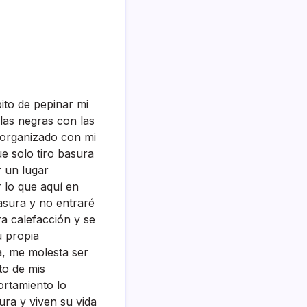
bito de pepinar mi
llas negras con las
 organizado con mi
e solo tiro basura
r un lugar
 lo que aquí­ en
asura y no entraré
ra calefacción y se
u propia
­a, me molesta ser
to de mis
ortamiento lo
ura y viven su vida