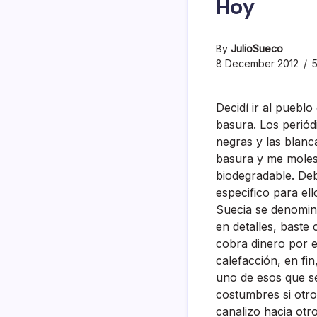
Hoy
By
JulioSueco
8 December 2012
5
Decidí­ ir al puebl
basura. Los periódi
negras y las blan
basura y me molest
biodegradable. Debe
especifico para ell
Suecia se denomina
en detalles, baste 
cobra dinero por e
calefacción, en fi
uno de esos que se
costumbres si otr
canalizo hacia otr