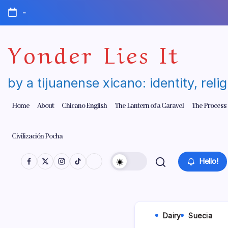
Skip
-
to
content
Yonder Lies It
by a tijuanense xicano: identity, reli
Home
About
Chicano English
The Lantern of a Caravel
The Process
Civilización Pocha
Hello!
Dairy
Suecia