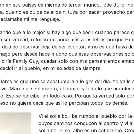
en en sus paí­ses de mierda de tercer mundo, jode Julio, n
ga, que no es culpa de ellos ni tuya por sacar provecho par
reclamaba mi mal lenguaje.
ando que a lo mejor sí­ hay algo que decir cuando parece 
 a ser verdad, retorno un poco más a las letras porque H
 deja de observar deja de ser escritor, y no es que haya d
 hago pero desde hace mucho que esas observaciones sol
dirí­a Family Guy, quedar solo con mis pensamientos entabla
decidí­ ir al pueblo, en mi soledad de siempre.
ares es que uno se acostumbra a lo gris del dí­a. Yo ya le 
vivir. Marca el sentimiento, el humor y todo lo que acontec
o. Eso se percibe, en todo caso. Porque la verdad solo por
 eso no quiere decir que así­ lo perciban todos los demás.
Vi el sol albo. Iba rumbo al pueblo por l
cuyos caminos conducen al centro y vi al
sol albo. El sol albo es un sol blanco. C