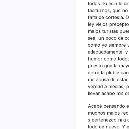
todos. Suecia le di
taciturnos, que no
falta de cortesí­a
ley viejos precept
malos turistas pue
sea, un poco de co
como yo siempre v
adecuadamente, y 
humor como todos 
puesto que la mayor
entre la pleble ca
me acusa de estar
verdad a medias, 
llevar acabo mis d
Acabé pensando en
muchos malos recue
s pertenezco ni a 
todo de nuevo. Y 