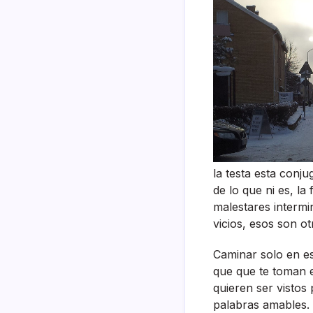
la testa esta conj
de lo que ni es, l
malestares intermi
vicios, esos son ot
Caminar solo en es
que que te toman 
quieren ser vistos
palabras amables. 