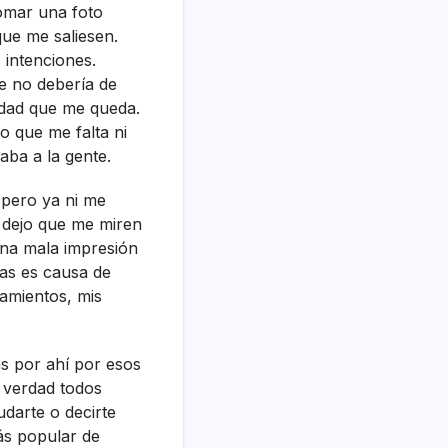
omar una foto
ue me saliesen.
 intenciones.
 no deberí­a de
dad que me queda.
lo que me falta ni
aba a la gente.
 pero ya ni me
 dejo que me miren
una mala impresión
ras es causa de
samientos, mis
s por ahí­ por esos
 verdad todos
udarte o decirte
más popular de