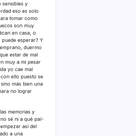
o sensibles y
erdad eso es solo
 para tomar como
 suecos son muy
tican en casa, o
se puede esperar? Y
 temprano, duermo
que estar de mal
ón muy a mi pesar
vida yo cae mal
 con ello puesto se
 sino más bien una
para no lograr
las memorias y
no sé ni a qué paí­
empezar así­ del
nado a una