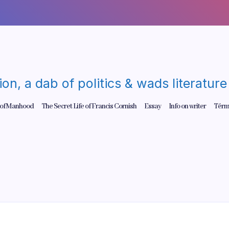
gion, a dab of politics & wads literatu
 of Manhood
The Secret Life of Francis Cornish
Essay
Info on writer
Térm