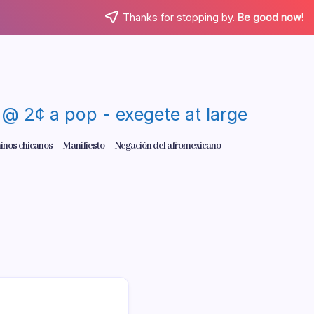
Thanks for stopping by.
Be good now!
re @ 2¢ a pop - exegete at large
inos chicanos
Manifiesto
Negación del afromexicano