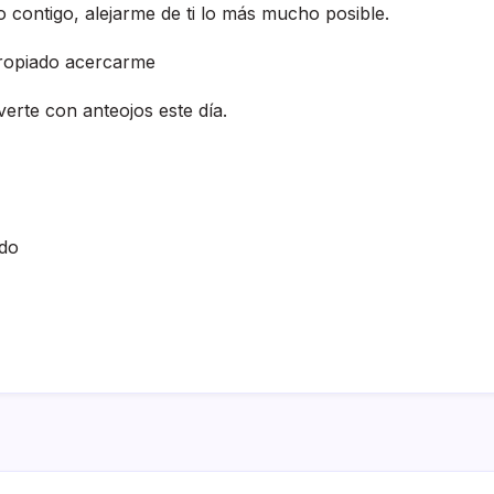
o contigo, alejarme de ti lo más mucho posible.
ropiado acercarme
rte con anteojos este dí­a.
do