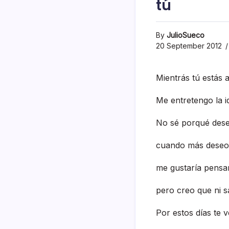
tú
By
JulioSueco
20 September 2012
Mientrás tú estás a
Me entretengo la i
No sé porqué deseo
cuando más deseo
me gustarí­a pensa
pero creo que ni sa
Por estos dí­as te 