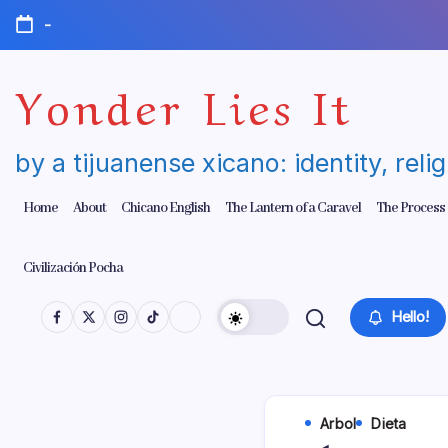
Skip
-
to
content
Yonder Lies It
by a tijuanense xicano: identity, reli
Home
About
Chicano English
The Lantern of a Caravel
The Process
Civilización Pocha
Hello!
Arbol
Dieta