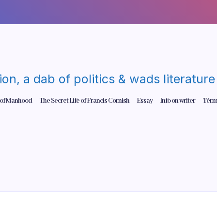
gion, a dab of politics & wads literatu
 of Manhood
The Secret Life of Francis Cornish
Essay
Info on writer
Térm