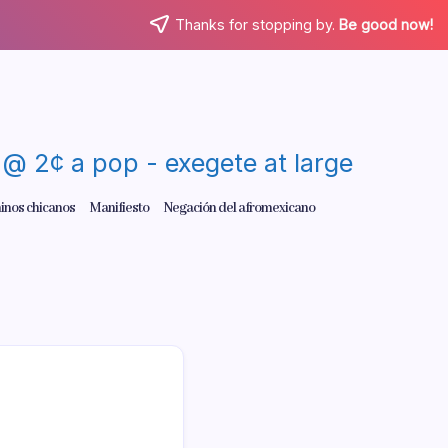
Thanks for stopping by.
Be good now!
re @ 2¢ a pop - exegete at large
inos chicanos
Manifiesto
Negación del afromexicano