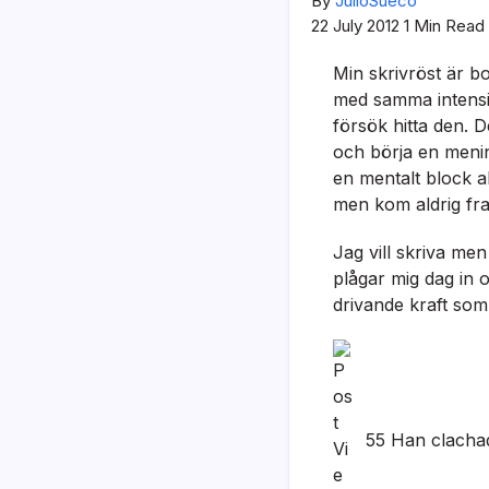
By
JulioSueco
22 July 2012
1 Min Read
Min skrivröst är bo
med samma intensite
försök hitta den. 
och börja en menin
en mentalt block al
men kom aldrig fram
Jag vill skriva men
plågar mig dag in o
drivande kraft som 
55 Han clacha