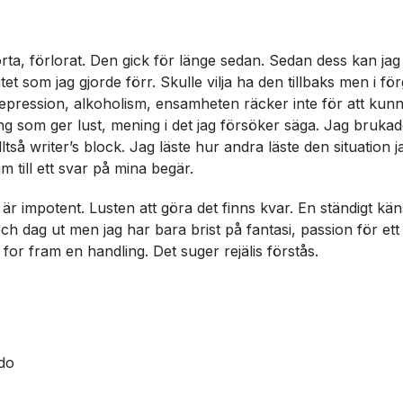
rta, förlorat. Den gick för länge sedan. Sedan dess kan jag 
t som jag gjorde förr. Skulle vilja ha den tillbaks men i fö
Depression, alkoholism, ensamheten räcker inte för att kunn
g som ger lust, mening i det jag försöker säga. Jag brukade
ltså writer’s block. Jag läste hur andra läste den situation j
 till ett svar på mina begär.
 är impotent. Lusten att göra det finns kvar. En ständigt kän
ch dag ut men jag har bara brist på fantasi, passion för et
for fram en handling. Det suger rejälis förstås.
do