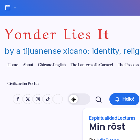
Skip
-
to
content
Yonder Lies It
by a tijuanense xicano: identity, reli
Home
About
Chicano English
The Lantern of a Caravel
The Process
Civilización Pocha
Hello!
Espiritualidad
Lecturas
Min röst