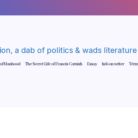
gion, a dab of politics & wads literatu
 of Manhood
The Secret Life of Francis Cornish
Essay
Info on writer
Térm