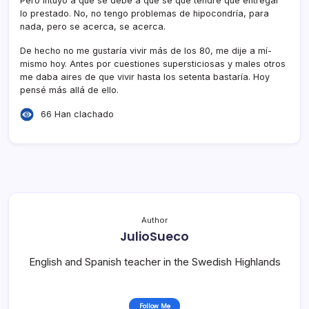
Pero intuyo a que se debe a que sé que tendré que entregar
lo prestado. No, no tengo problemas de hipocondrí­a, para
nada, pero se acerca, se acerca.
De hecho no me gustarí­a vivir más de los 80, me dije a mí­
mismo hoy. Antes por cuestiones supersticiosas y males otros
me daba aires de que vivir hasta los setenta bastarí­a. Hoy
pensé más allá de ello.
66 Han clachado
Author
JulioSueco
English and Spanish teacher in the Swedish Highlands
Follow Me