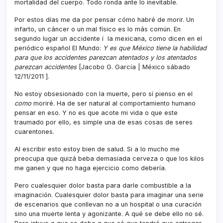
mortalidad del cuerpo. Todo ronda ante lo inevitable.
Por estos dí­as me da por pensar cómo habré de morir. Un
infarto, un cáncer o un mal fí­sico es lo más común. En
segundo lugar un accidente í la mexicana, como dicen en el
periódico español El Mundo:
Y es que México tiene la habilidad
para que los accidentes parezcan atentados y los atentados
parezcan accidentes
[Jacobo G. Garcí­a | México sábado
12/11/2011 ].
No estoy obsesionado con la muerte, pero sí­ pienso en el
como
moriré. Ha de ser natural al comportamiento humano
pensar en eso. Y no es que acote mi vida o que este
traumado por ello, es simple una de esas cosas de seres
cuarentones.
Al escribir esto estoy bien de salud. Si a lo mucho me
preocupa que quizá beba demasiada cerveza o que los kilos
me ganen y que no haga ejercicio como deberí­a.
Pero cualesquier dolor basta para darle combustible a la
imaginación. Cualesquier dolor basta para imaginar una serie
de escenarios que conllevan no a un hospital o una curación
sino una muerte lenta y agonizante. A qué se debe ello no sé.