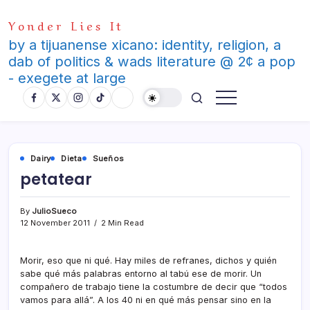
Skip
Yonder Lies It
to
content
by a tijuanense xicano: identity, religion, a
dab of politics & wads literature @ 2¢ a pop
- exegete at large
Dairy
Dieta
Sueños
petatear
By
JulioSueco
12 November 2011
2 Min Read
Morir, eso que ni qué. Hay miles de refranes, dichos y quién
sabe qué más palabras entorno al tabú ese de morir. Un
compañero de trabajo tiene la costumbre de decir que “todos
vamos para allá”. A los 40 ni en qué más pensar sino en la