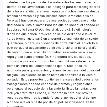
ustedes que los puntos de discordia entre los suecos se dan
dentro de las lavanderí­as. Los castigos para los transgresores
de la hora y el dí­a para lavar ropa son muchos que van desde
amenazas verbales y subliminales hasta la violencia fí­sica.
Pero qué hay que esperar de una sociedad que tiene un dí­a
dedicado a justo el lavar. Para los que no saben, el sábado en
Suecia se le llama
lördag
(lourd-ak aprox.). Su etimologí­a,
dicen los que saben, proviene de un dí­a dedicado a lavar. Y
no es broma, justo salió en el periódico una nota de un sujeto
que filereó, o para los hispanos de corte mundial, acuchilló a
otro porque el acuchillado se atrevió a violar la hora y el dí­a
del lavado que el acuchillador habí­a reservado para lavar su
ropa y con suma antelación. Y no acaba ahí­, los suecos,
notoriosos por evitar confrontaciones, utilizan este espacio
como un Muro de Lamentaciones que el Dios de la Ira
acomoda para que incautos y afines se percaten del dolor del
afligido. Los suecos se dejan notas en papelitos a la vista al
portador. Estos papelitos contienen mensajes dedicados a los
transgresores de toda especie de normas y regulaciones
pertinentes al espacio de la lavanderí­a. Estas lamentaciones
incluyen entre otras cosas, el robarse la hora que otro ha
reservado, dejar las lavanderí­a sucia, no respetar el tiempo
alocado a lavar y hasta por dejar ¡pelusa indeseada en las
secadoras!