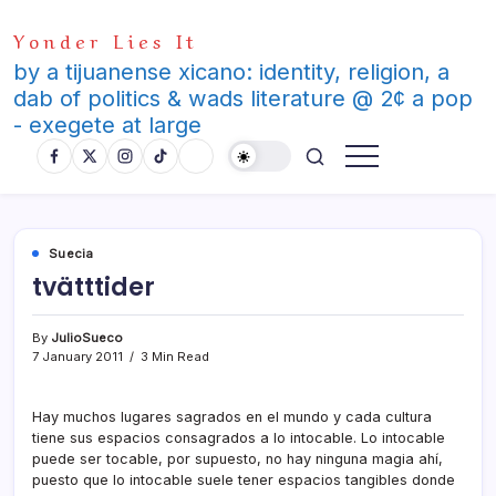
Skip
Yonder Lies It
to
content
by a tijuanense xicano: identity, religion, a
dab of politics & wads literature @ 2¢ a pop
- exegete at large
Suecia
tvätttider
By
JulioSueco
7 January 2011
3 Min Read
Hay muchos lugares sagrados en el mundo y cada cultura
tiene sus espacios consagrados a lo intocable. Lo intocable
puede ser tocable, por supuesto, no hay ninguna magia ahí­,
puesto que lo intocable suele tener espacios tangibles donde