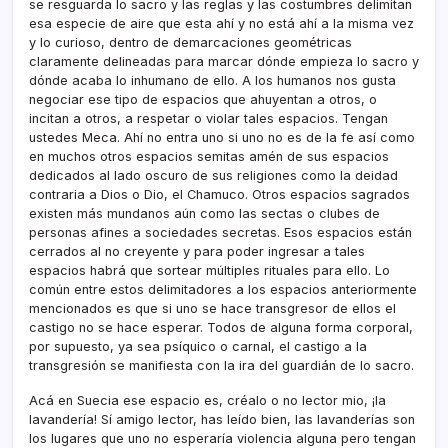
se resguarda lo sacro y las reglas y las costumbres delimitan
esa especie de aire que esta ahí­ y no está ahí­ a la misma vez
y lo curioso, dentro de demarcaciones geométricas
claramente delineadas para marcar dónde empieza lo sacro y
dónde acaba lo inhumano de ello. A los humanos nos gusta
negociar ese tipo de espacios que ahuyentan a otros, o
incitan a otros, a respetar o violar tales espacios. Tengan
ustedes Meca. Ahí­ no entra uno si uno no es de la fe así­ como
en muchos otros espacios semitas amén de sus espacios
dedicados al lado oscuro de sus religiones como la deidad
contraria a Dios o Dio, el Chamuco. Otros espacios sagrados
existen más mundanos aún como las sectas o clubes de
personas afines a sociedades secretas. Esos espacios están
cerrados al no creyente y para poder ingresar a tales
espacios habrá que sortear múltiples rituales para ello. Lo
común entre estos delimitadores a los espacios anteriormente
mencionados es que si uno se hace transgresor de ellos el
castigo no se hace esperar. Todos de alguna forma corporal,
por supuesto, ya sea psí­quico o carnal, el castigo a la
transgresión se manifiesta con la ira del guardián de lo sacro.
Acá en Suecia ese espacio es, créalo o no lector mio, ¡la
lavanderí­a! Sí­ amigo lector, has leí­do bien, las lavanderí­as son
los lugares que uno no esperarí­a violencia alguna pero tengan