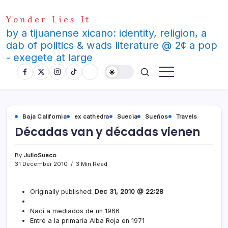
Skip
Yonder Lies It
to
content
by a tijuanense xicano: identity, religion, a
dab of politics & wads literature @ 2¢ a pop
- exegete at large
Baja California
ex cathedra
Suecia
Sueños
Travels
Décadas van y décadas vienen
By
JulioSueco
31 December 2010
3 Min Read
Originally published:
Dec 31, 2010 @ 22:28
Nací­ a mediados de un 1966
Entré a la primarí­a Alba Roja en 1971