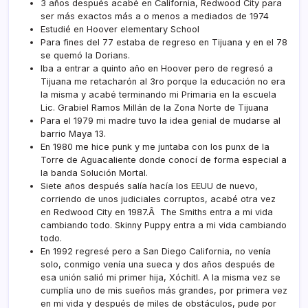
3 años después acabé en California, Redwood City para
ser más exactos más a o menos a mediados de 1974
Estudié en Hoover elementary School
Para fines del 77 estaba de regreso en Tijuana y en el 78
se quemó la Dorians.
Iba a entrar a quinto año en Hoover pero de regresó a
Tijuana me retacharón al 3ro porque la educación no era
la misma y acabé terminando mi Primaria en la escuela
Lic. Grabiel Ramos Millán de la Zona Norte de Tijuana
Para el 1979 mi madre tuvo la idea genial de mudarse al
barrio Maya 13.
En 1980 me hice punk y me juntaba con los punx de la
Torre de Aguacaliente donde conocí­ de forma especial a
la banda Solución Mortal.
Siete años después salí­a hací­a los EEUU de nuevo,
corriendo de unos judiciales corruptos, acabé otra vez
en Redwood City en 1987.Â The Smiths entra a mi vida
cambiando todo. Skinny Puppy entra a mi vida cambiando
todo.
En 1992 regresé pero a San Diego California, no vení­a
solo, conmigo vení­a una sueca y dos años después de
esa unión salió mi primer hija, Xóchitl. A la misma vez se
cumplí­a uno de mis sueños más grandes, por primera vez
en mi vida y después de miles de obstáculos, pude por