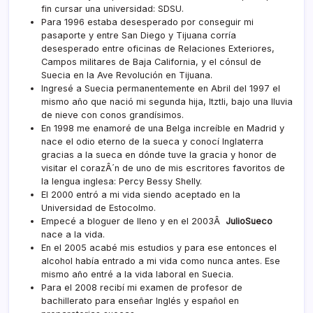
fin cursar una universidad: SDSU.
Para 1996 estaba desesperado por conseguir mi
pasaporte y entre San Diego y Tijuana corrí­a
desesperado entre oficinas de Relaciones Exteriores,
Campos militares de Baja California, y el cónsul de
Suecia en la Ave Revolución en Tijuana.
Ingresé a Suecia permanentemente en Abril del 1997 el
mismo año que nació mi segunda hija, Itztli, bajo una lluvia
de nieve con conos grandí­simos.
En 1998 me enamoré de una Belga increí­ble en Madrid y
nace el odio eterno de la sueca y conocí­ Inglaterra
gracias a la sueca en dónde tuve la gracia y honor de
visitar el corazÂ´n de uno de mis escritores favoritos de
la lengua inglesa: Percy Bessy Shelly.
El 2000 entró a mi vida siendo aceptado en la
Universidad de Estocolmo.
Empecé a bloguer de lleno y en el 2003Â
JulioSueco
nace a la vida.
En el 2005 acabé mis estudios y para ese entonces el
alcohol habí­a entrado a mi vida como nunca antes. Ese
mismo año entré a la vida laboral en Suecia.
Para el 2008 recibí­ mi examen de profesor de
bachillerato para enseñar Inglés y español en