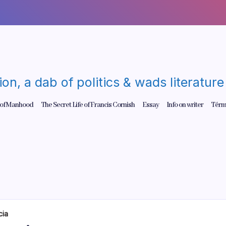
gion, a dab of politics & wads literatu
 of Manhood
The Secret Life of Francis Cornish
Essay
Info on writer
Térm
cia