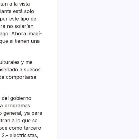
an a la vista
iante está solo
per este tipo de
ra no solarí­an
hago. Ahora imagí­
ue sí­ tienen una
ulturales y me
enseñado a suecos
a de comportarse
s del gobierno
n a programas
o general, ya para
ltran a lo que se
noce como tercero
.- electricistas,