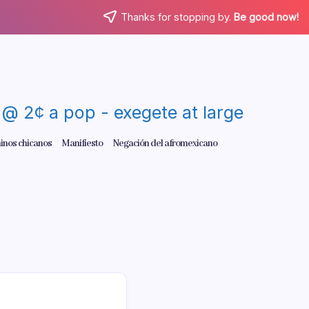
Thanks for stopping by.
Be good now!
re @ 2¢ a pop - exegete at large
inos chicanos
Manifiesto
Negación del afromexicano