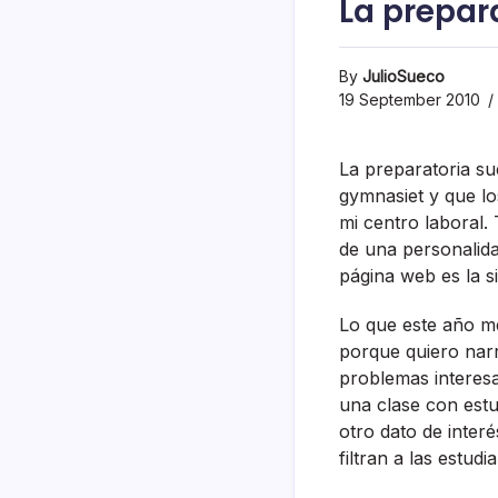
La prepar
By
JulioSueco
19 September 2010
La preparatoria su
gymnasiet y que l
mi centro laboral. 
de una personalid
página web es la s
Lo que este año me
porque quiero narr
problemas interes
una clase con estu
otro dato de inter
filtran a las estud