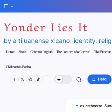
Skip
-
to
content
Yonder Lies It
by a tijuanense xicano: identity, reli
Home
About
Chicano English
The Lantern of a Caravel
The Process
Civilización Pocha
Hello!
ex cathedra
Sue