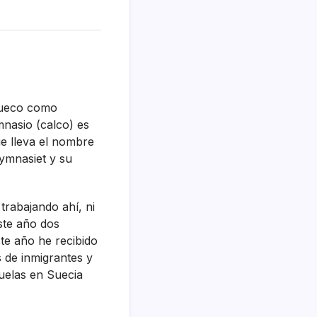
 sueco como
nasio (calco) es
ue lleva el nombre
gymnasiet y su
rabajando ahí­, ni
ste año dos
te año he recibido
s de inmigrantes y
cuelas en Suecia