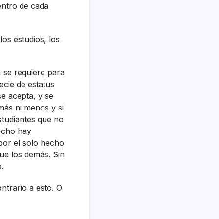
entro de cada
os estudios, los
e se requiere para
ecie de estatus
se acepta, y se
más ni menos y si
studiantes que no
hecho hay
por el solo hecho
que los demás. Sin
o.
ntrario a esto. O