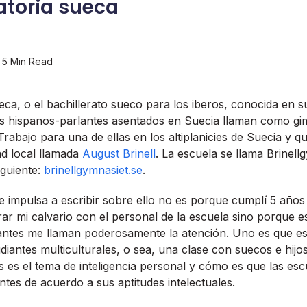
atoria sueca
5 Min Read
eca, o el bachillerato sueco para los iberos, conocida en
os hispanos-parlantes asentados en Suecia llaman como gim
Trabajo para una de ellas en los altiplanicies de Suecia y q
ad local llamada
August Brinell
. La escuela se llama Brinell
iguiente:
brinellgymnasiet.se
.
 impulsa a escribir sobre ello no es porque cumplí­ 5 años t
ar mi calvario con el personal de la escuela sino porque e
antes me llaman poderosamente la atención. Uno es que es
diantes multiculturales, o sea, una clase con suecos e hijo
és es el tema de inteligencia personal y cómo es que las es
iantes de acuerdo a sus aptitudes intelectuales.