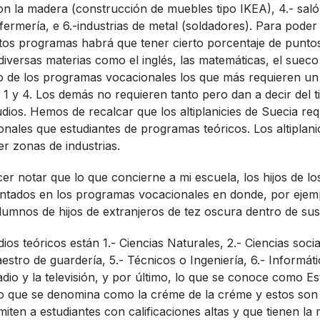
con la madera (construcción de muebles tipo IKEA), 4.- salón
ermerí­a, e 6.-industrias de metal (soldadores). Para poder
stos programas habrá que tener cierto porcentaje de punt
diversas materias como el inglés, las matemáticas, el sueco
o de los programas vocacionales los que más requieren un 
1 y 4. Los demás no requieren tanto pero dan a decir del t
udios. Hemos de recalcar que los altiplanicies de Suecia re
onales que estudiantes de programas teóricos. Los altiplani
er zonas de industrias.
er notar que lo que concierne a mi escuela, los hijos de lo
ntados en los programas vocacionales en donde, por ejem
umnos de hijos de extranjeros de tez oscura dentro de sus 
ios teóricos están 1.- Ciencias Naturales, 2.- Ciencias socia
estro de guarderí­a, 5.- Técnicos o Ingenierí­a, 6.- Informát
dio y la televisión, y por último, lo que se conoce como Es
lo que se denomina como la créme de la créme y estos son 
ten a estudiantes con calificaciones altas y que tienen la 