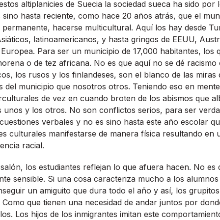
stos altiplanicies de Suecia la sociedad sueca ha sido por 
ino hasta reciente, como hace 20 años atrás, que el muni
permanente, hacerse multicultural. Aquí­ los hay desde Tur
Asiáticos, latinoamericanos, y hasta gringos de EEUU, Aust
n Europea. Para ser un municipio de 17,000 habitantes, los
orena o de tez africana. No es que aquí­ no se dé racismo 
os, los rusos y los finlandeses, son el blanco de las miras 
s del municipio que nosotros otros. Teniendo eso en mente
rculturales de vez en cuando broten de los abismos que a
s unos y los otros. No son conflictos serios, para ser verda
uestiones verbales y no es sino hasta este año escolar qu
es culturales manifestarse de manera fí­sica resultando en 
encia racial.
l salón, los estudiantes reflejan lo que afuera hacen. No es
ante sensible. Si una cosa caracteriza mucho a los alumno
nseguir un amiguito que dura todo el año y así­, los grupit
. Como que tienen una necesidad de andar juntos por dond
os. Los hijos de los inmigrantes imitan este comportamient