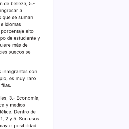
 de belleza, 5.-
 ingresar a
os que se suman
 e idiomas
porcentaje alto
ipo de estudiante y
quiere más de
cies suecos se
s inmigrantes son
plo, es muy raro
filas.
les, 3.- Economí­a,
ica y medios
tética. Dentro de
1, 2 y 5. Son esos
mayor posibilidad