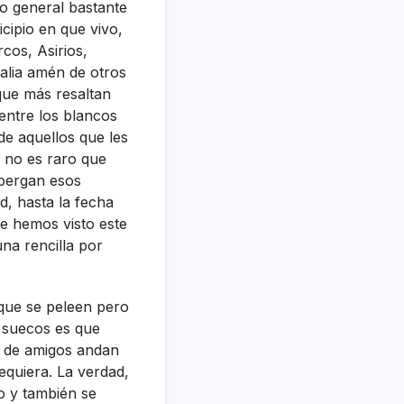
lo general bastante
cipio en que vivo,
cos, Asirios,
ralia amén de otros
 que más resaltan
entre los blancos
de aquellos que les
 no es raro que
lbergan esos
d, hasta la fecha
e hemos visto este
una rencilla por
 que se peleen pero
s suecos es que
os de amigos andan
equiera. La verdad,
o y también se