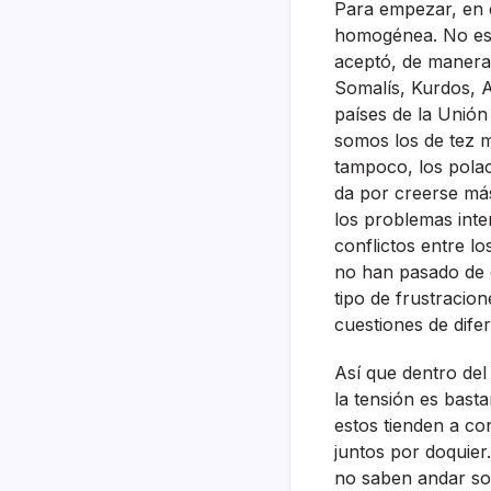
Para empezar, en e
homogénea. No es s
aceptó, de manera 
Somalí­s, Kurdos, 
paí­ses de la Unió
somos los de tez m
tampoco, los polac
da por creerse má
los problemas inte
conflictos entre lo
no han pasado de c
tipo de frustracion
cuestiones de difer
Así­ que dentro de
la tensión es bast
estos tienden a co
juntos por doquier
no saben andar sol