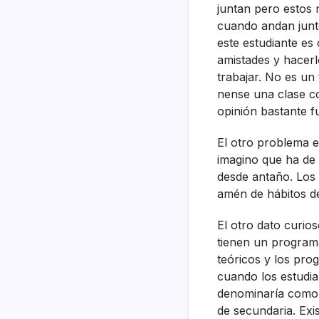
juntan pero estos 
cuando andan junto
este estudiante es
amistades y hacerl
trabajar. No es un
nense una clase co
opinión bastante f
El otro problema e
imagino que ha de
desde antaño. Los 
amén de hábitos de
El otro dato curio
tienen un program
teóricos y los pro
cuando los estudian
denominarí­a como
de secundaria. Exis