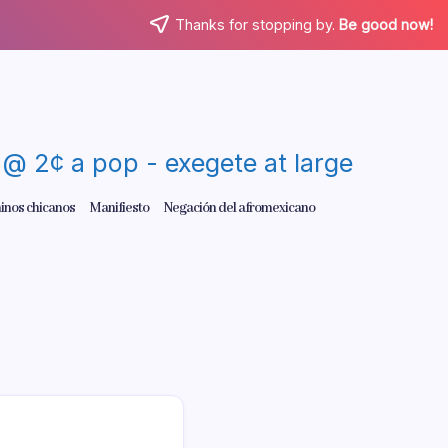
Thanks for stopping by.
Be good now!
re @ 2¢ a pop - exegete at large
inos chicanos
Manifiesto
Negación del afromexicano