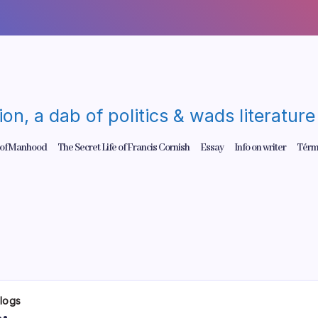
gion, a dab of politics & wads literatu
 of Manhood
The Secret Life of Francis Cornish
Essay
Info on writer
Térm
Blogs