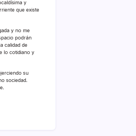
caldí­sima y
riente que existe
igada y no me
espacio podrán
a calidad de
 lo cotidiano y
jerciendo su
mo sociedad.
e.