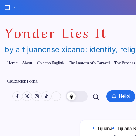
Skip
-
to
content
Yonder Lies It
by a tijuanense xicano: identity, reli
Home
About
Chicano English
The Lantern of a Caravel
The Process
Civilización Pocha
Hello!
Tijuana
Tijuana 