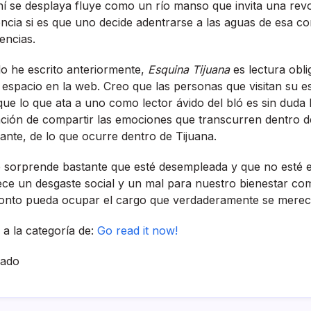
hí­ se desplaya fluye como un rí­o manso que invita una revo
ncia si es que uno decide adentrarse a las aguas de esa cor
encias.
 lo he escrito anteriormente,
Esquina Tijuana
es lectura obl
u espacio en la web. Creo que las personas que visitan su 
que lo que ata a uno como lector ávido del bló es sin duda l
ación de compartir las emociones que transcurren dentro de
nte, de lo que ocurre dentro de Tijuana.
e sorprende bastante que esté desempleada y que no esté e
ce un desgaste social y un mal para nuestro bienestar co
nto pueda ocupar el cargo que verdaderamente se merec
a la categorí­a de:
Go read it now!
hado