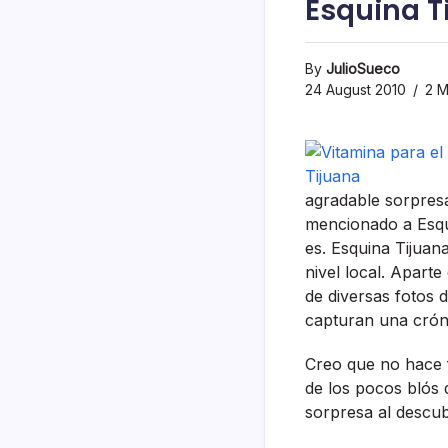
Esquina T
By
JulioSueco
24 August 2010
2 M
agradable sorpres
mencionado a Esqui
es. Esquina Tijuan
nivel local. Apart
de diversas fotos d
capturan una cróni
Creo que no hace f
de los pocos blós 
sorpresa al descub