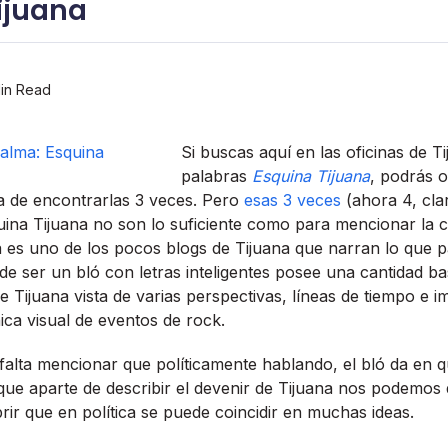
ijuana
in Read
Si buscas aquí­ en las oficinas de T
palabras
Esquina Tijuana
, podrás o
a de encontrarlas 3 veces. Pero
esas 3 veces
(ahora 4, cla
na Tijuana no son lo suficiente como para mencionar la c
a es uno de los pocos blogs de Tijuana que narran lo que p
e de ser un bló con letras inteligentes posee una cantidad b
e Tijuana vista de varias perspectivas, lí­neas de tiempo e
ca visual de eventos de rock.
alta mencionar que polí­ticamente hablando, el bló da en 
que aparte de describir el devenir de Tijuana nos podemos
rir que en polí­tica se puede coincidir en muchas ideas.