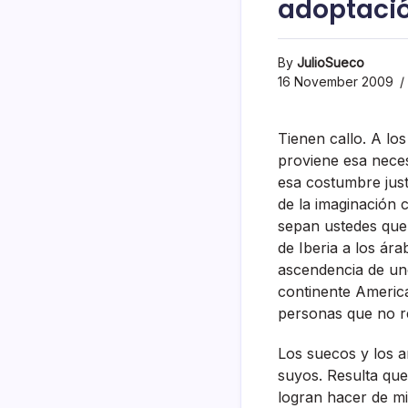
adoptaci
By
JulioSueco
16 November 2009
Tienen callo. A lo
proviene esa nece
esa costumbre just
de la imaginación 
sepan ustedes que 
de Iberia a los ára
ascendencia de un
continente Americ
personas que no re
Los suecos y los 
suyos. Resulta que
logran hacer de mi