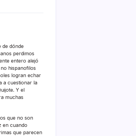
sé de dónde
spanos perdimos
ente entero alejó
 no hispanofilos
ñoles logran echar
a a cuestionar la
ijote. Y el
ara muchas
los que no son
ez en cuando
grimas que parecen