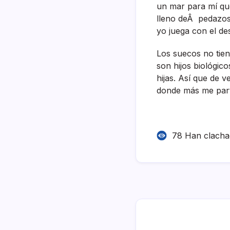
un mar para mí­ q
lleno deÂ pedazos 
yo juega con el de
Los suecos no tien
son hijos biológic
hijas. Así­ que de 
donde más me part
78 Han clach