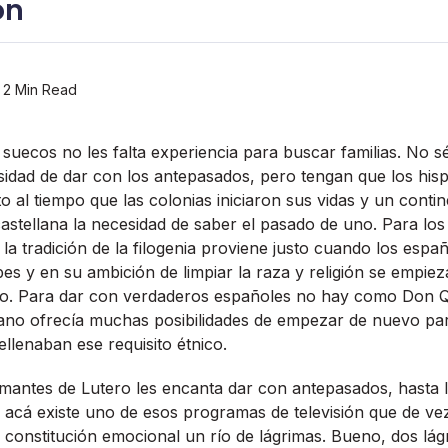
ón
2 Min Read
s suecos no les falta experiencia para buscar familias. No 
sidad de dar con los antepasados, pero tengan que los hi
o al tiempo que las colonias iniciaron sus vidas y un contin
castellana la necesidad de saber el pasado de uno. Para los
la tradición de la filogenia proviene justo cuando los espa
bes y en su ambición de limpiar la raza y religión se empiez
o. Para dar con verdaderos españoles no hay como Don Qu
ano ofrecí­a muchas posibilidades de empezar de nuevo p
llenaban ese requisito étnico.
amantes de Lutero les encanta dar con antepasados, hasta 
 acá existe uno de esos programas de televisión que de v
 constitución emocional un rí­o de lágrimas. Bueno, dos lá