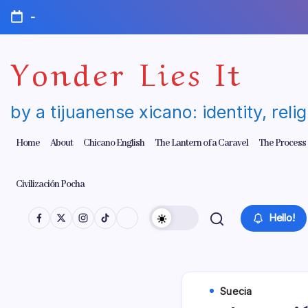
Skip
-
to
content
Yonder Lies It
by a tijuanense xicano: identity, reli
Home
About
Chicano English
The Lantern of a Caravel
The Process
Civilización Pocha
Hello!
Suecia