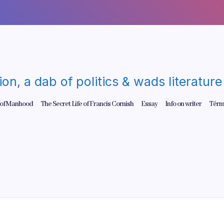
gion, a dab of politics & wads literatu
 of Manhood
The Secret Life of Francis Cornish
Essay
Info on writer
Térm