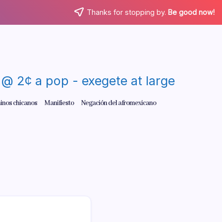
Thanks for stopping by.
Be good now!
re @ 2¢ a pop - exegete at large
inos chicanos
Manifiesto
Negación del afromexicano