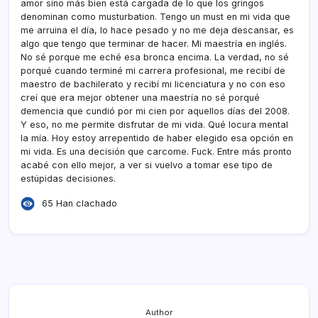
amor sino más bien está cargada de lo que los gringos
denominan como musturbation. Tengo un must en mi vida que
me arruina el dí­a, lo hace pesado y no me deja descansar, es
algo que tengo que terminar de hacer. Mi maestrí­a en inglés.
No sé porque me eché esa bronca encima. La verdad, no sé
porqué cuando terminé mi carrera profesional, me recibí­ de
maestro de bachilerato y recibí­ mi licenciatura y no con eso
creí­ que era mejor obtener una maestrí­a no sé porqué
demencia que cundió por mi cien por aquellos dí­as del 2008.
Y eso, no me permite disfrutar de mi vida. Qué locura mental
la mí­a. Hoy estoy arrepentido de haber elegido esa opción en
mi vida. Es una decisión que carcome. Fuck. Entre más pronto
acabé con ello mejor, a ver si vuelvo a tomar ese tipo de
estúpidas decisiones.
65 Han clachado
Author