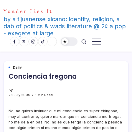
Skip
Yonder Lies It
to
content
by a tijuanense xicano: identity, religion, a
dab of politics & wads literature @ 2¢ a pop
- exegete at large
Dairy
Conciencia fregona
By
23 July 2009
1 Min Read
No, no quiero insinuar que mi conciencia es super chingona,
muy al contrario, quiero marcar que mi conciencia me friega,
no me deja en paz. No, no es que tenga la conciencia pesada
con algún crimen ni mucho menos algún crimen de pasión o