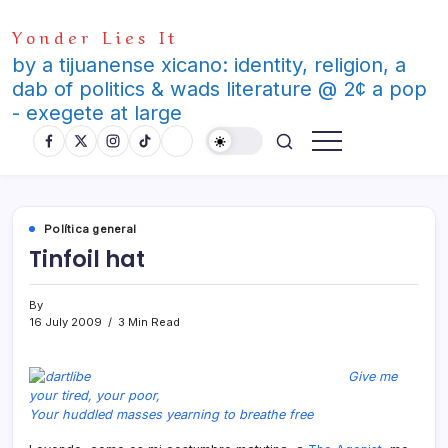
Skip
Yonder Lies It
to
content
by a tijuanense xicano: identity, religion, a
dab of politics & wads literature @ 2¢ a pop
- exegete at large
Polí­tica general
Tinfoil hat
By
16 July 2009
3 Min Read
Give me
your tired, your poor,
Your huddled masses yearning to breathe free