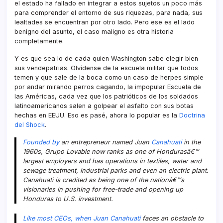
el estado ha fallado en integrar a estos sujetos un poco más
para comprender el entorno de sus riquezas, para nada, sus
lealtades se encuentran por otro lado. Pero ese es el lado
benigno del asunto, el caso maligno es otra historia
completamente.
Y es que sea lo de cada quien Washington sabe elegir bien
sus vendepatrias. Olví­dense de la escuela militar que todos
temen y que sale de la boca como un caso de herpes simple
por andar mirando perros cagando, la impopular Escuela de
las Américas, cada vez que los patrióticos de los soldados
latinoamericanos salen a golpear el asfalto con sus botas
hechas en EEUU. Eso es pasé, ahora lo popular es la
Doctrina
del Shock
.
Founded by
an entrepreneur named Juan
Canahuati
in the
1960s, Grupo Lovable now ranks as one of Hondurasâ€™
largest employers and has operations in textiles, water and
sewage treatment, industrial parks and even an electric plant.
Canahuati is credited as being one of the nationâ€™s
visionaries in pushing for free-trade and opening up
Honduras to U.S. investment.
Like most CEOs, when Juan Canahuati
faces an obstacle to