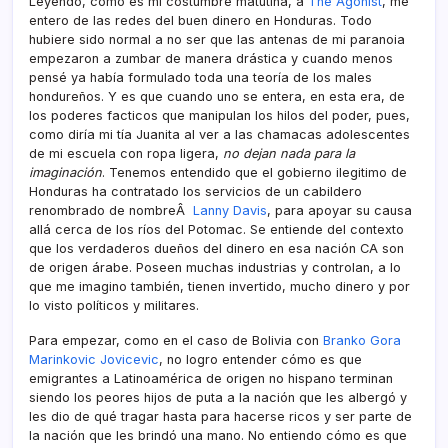
Leyendo, como es mi costumbre matutina, a
The Agonist
, me
entero de las redes del buen dinero en Honduras. Todo
hubiere sido normal a no ser que las antenas de mi paranoia
empezaron a zumbar de manera drástica y cuando menos
pensé ya habí­a formulado toda una teorí­a de los males
hondureños. Y es que cuando uno se entera, en esta era, de
los poderes facticos que manipulan los hilos del poder, pues,
como dirí­a mi tí­a Juanita al ver a las chamacas adolescentes
de mi escuela con ropa ligera,
no dejan nada para la
imaginación
. Tenemos entendido que el gobierno ilegitimo de
Honduras ha contratado los servicios de un cabildero
renombrado de nombreÂ
Lanny Davis
, para apoyar su causa
allá cerca de los rí­os del Potomac. Se entiende del contexto
que los verdaderos dueños del dinero en esa nación CA son
de origen árabe. Poseen muchas industrias y controlan, a lo
que me imagino también, tienen invertido, mucho dinero y por
lo visto polí­ticos y militares.
Para empezar, como en el caso de Bolivia con
Branko Gora
Marinkovic Jovicevic
, no logro entender cómo es que
emigrantes a Latinoamérica de origen no hispano terminan
siendo los peores hijos de puta a la nación que les albergó y
les dio de qué tragar hasta para hacerse ricos y ser parte de
la nación que les brindó una mano. No entiendo cómo es que