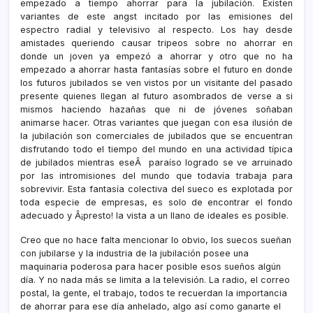
empezado a tiempo ahorrar para la jubilación. Existen
variantes de este angst incitado por las emisiones del
espectro radial y televisivo al respecto. Los hay desde
amistades queriendo causar tripeos sobre no ahorrar en
donde un joven ya empezó a ahorrar y otro que no ha
empezado a ahorrar hasta fantasí­as sobre el futuro en donde
los futuros jubilados se ven vistos por un visitante del pasado
presente quienes llegan al futuro asombrados de verse a si
mismos haciendo hazañas que ni de jóvenes soñaban
animarse hacer. Otras variantes que juegan con esa ilusión de
la jubilación son comerciales de jubilados que se encuentran
disfrutando todo el tiempo del mundo en una actividad tí­pica
de jubilados mientras eseÂ paraí­so logrado se ve arruinado
por las intromisiones del mundo que todaví­a trabaja para
sobrevivir. Esta fantasí­a colectiva del sueco es explotada por
toda especie de empresas, es solo de encontrar el fondo
adecuado y Â¡presto! la vista a un llano de ideales es posible.
Creo que no hace falta mencionar lo obvio, los suecos sueñan
con jubilarse y la industria de la jubilación posee una
maquinaria poderosa para hacer posible esos sueños algún
dí­a. Y no nada más se limita a la televisión. La radio, el correo
postal, la gente, el trabajo, todos te recuerdan la importancia
de ahorrar para ese dí­a anhelado, algo así­ como ganarte el