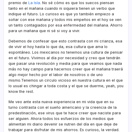
premio de
La Isla
. No sé cómo es que los suecos piensan
tanto en el mañana cuando ni siquiera tienen un verbo que
indique el futuro. Lo curioso es que yo también empiezo a
soñar con ese mañana y todos mis empeños en el hoy se ven
un tanto contagiados por esa enfermedad del mañana. Ahorro
para un mañana que ni sé si voy a vivir.
Debemos de confesar que esto contrasta con mi crianza, esa
de vivir el hoy hasta lo que da, esa cultura que ama lo
espontáneo. Los mexicanos no tenemos una cultura de pensar
en el futuro. Vivimos al dí­a por necesidad y creo que tendrán
que pasar una revolución y media para que veamos que nada
más no hay campo para hacernos creer que el mañana traerá
algo mejor hecho por el labor de nosotros o de uno
mismo.Tenemos un circulo vicioso en nuestra cultura en el que
lo usual es chingar a toda costa y el que se duerme, yeah, you
know the rest.
Me veo ante esta nueva experiencia en mi vida que en su
turno contrasta con el sueño americano y la creencia de la
predestinación, ese virus que te hace creer que naciste para
ser alguien. Ahora todos los esfuerzos de los medios que
alimentan mi diario devenir se nutren del dí­a en que deje de
trabajar para disfrutar de mis ahorros. Es curioso, la verdad.