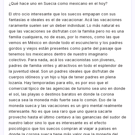
¿Qué hace uno en Suecia como mexicano en el hoy?
El otro ocio interesante que los suecos empapan con sus
fantasí­as e ideales es el de vacacionar. Acá las vacaciones
raramente suelen ser un deber individual. Lo más natural es
que las vacaciones se disfrutan con la familia pero no es una
familia cualquiera, no de esas, por lo menos, como las que
vemos en México en donde todo el escuinclerio y los padres
gordos y viejos están presentes como parte del paisaje que
tenemos los mexicanos dentro de nuestro imaginario
colectivo. Para nada, acá los vacacionistas son jóvenes,
padres de familia viriles y atractivos en todo el esplendor de
la juventud ideal. Son un padres ideales que disfrutan de
cuerpos idóneos y un hijo u hija de tener padres en plena
lozaní­a. Hay temporadas para ello, es por eso que el
comercial tí­pico de las agencias de turismo sea uno en donde
el sol, las playas o destinos baratos en donde la corona
sueca sea la moneda más fuerte sea lo común. Eso de la
moneda sueca y las vacaciones es un giro mental realmente
interesante. No es que sea raro que uno quiera sacarle
provecho hasta el último centavo a las ganancias del sudor de
nuestro labor sino lo que es interesante es el efecto
psicológico que los suecos compran al viajar a paí­ses en
donde la corona sueca tiene más valor que la moneda del