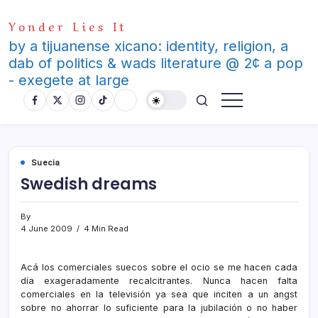
Skip
Yonder Lies It
to
content
by a tijuanense xicano: identity, religion, a
dab of politics & wads literature @ 2¢ a pop
- exegete at large
Suecia
Swedish dreams
By
4 June 2009
4 Min Read
Acá los comerciales suecos sobre el ocio se me hacen cada
dí­a exageradamente recalcitrantes. Nunca hacen falta
comerciales en la televisión ya sea que inciten a un angst
sobre no ahorrar lo suficiente para la jubilación o no haber