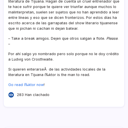
literatura de Tijuana. Hagan de cuenta un cruel entrenador que
te hace sufrir porque te quiere ver triunfar aunque muchos lo
malinterpretan, suelen ser sujetos que no han aprendido a leer
entre lí­neas y eso que se dicen fronterizos. Por estos dí­as ha
escrito acerca de las garrapatas del show literario tijuanense
que ni pichan ni cachan ni dejan batear.
– Take a break amigos. Dejen que otros salgan a flote.
Please
.
–
Por ahí­ salgo yo nombrado pero solo porque no le doy crédito
a Ludvig von Crosthwaite.
Si quieren enterarseÂ de las actividades locales de la
literatura en Tijuana í‰ktor is the man to read.
Go read í‰ktor now
!
283 Han clachado