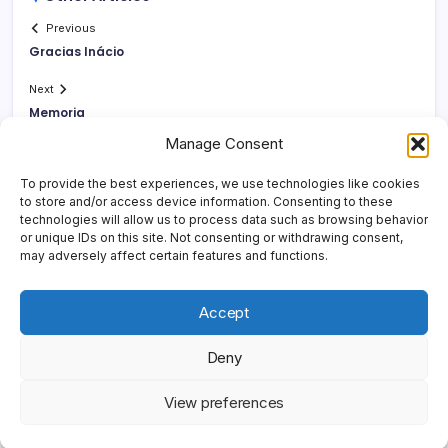
Previous
Gracias Inácio
Next
Memoria
Manage Consent
To provide the best experiences, we use technologies like cookies
to store and/or access device information. Consenting to these
technologies will allow us to process data such as browsing behavior
or unique IDs on this site. Not consenting or withdrawing consent,
may adversely affect certain features and functions.
Accept
Deny
Copyright 2026 —
Yonder Lies It
. All rights reserved.
Blogsy
View preferences
WordPress Theme