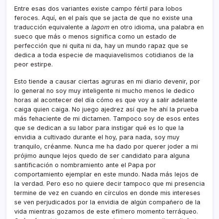
Entre esas dos variantes existe campo fértil para lobos
feroces. Aquí­, en el paí­s que se jacta de que no existe una
traducción equivalente a
lagom
en otro idioma, una palabra en
sueco que más o menos significa como un estado de
perfección que ni quita ni da, hay un mundo rapaz que se
dedica a toda especie de maquiavelismos cotidianos de la
peor estirpe.
Esto tiende a causar ciertas agruras en mi diario devenir, por
lo general no soy muy inteligente ni mucho menos le dedico
horas al acontecer del dí­a cómo es que voy a salir adelante
caiga quien caiga. No juego ajedrez así­ que he ahí­ la prueba
más fehaciente de mi dictamen. Tampoco soy de esos entes
que se dedican a su labor para instigar qué es lo que la
envidia a cultivado durante el hoy, para nada, soy muy
tranquilo, créanme. Nunca me ha dado por querer joder a mi
prójimo aunque lejos quedo de ser candidato para alguna
santificación o nombramiento ante el Papa por
comportamiento ejemplar en este mundo. Nada más lejos de
la verdad. Pero eso no quiere decir tampoco que mi presencia
termine de vez en cuando en cí­rculos en donde mis intereses
se ven perjudicados por la envidia de algún compañero de la
vida mientras gozamos de este efí­mero momento terráqueo.