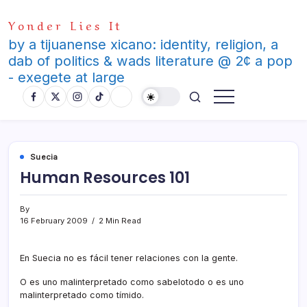
Skip
Yonder Lies It
to
content
by a tijuanense xicano: identity, religion, a
dab of politics & wads literature @ 2¢ a pop
- exegete at large
Suecia
Human Resources 101
By
16 February 2009
2 Min Read
En Suecia no es fácil tener relaciones con la gente.
O es uno malinterpretado como sabelotodo o es uno
malinterpretado como tí­mido.