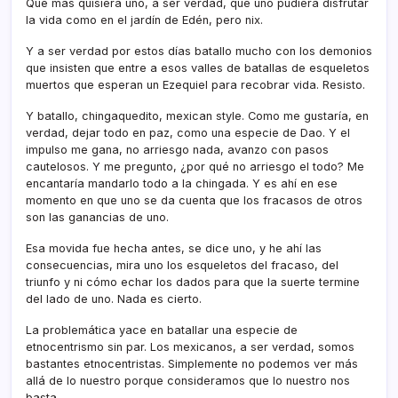
Qué más quisiera uno, a ser verdad, que uno pudiera disfrutar
la vida como en el jardí­n de Edén, pero nix.
Y a ser verdad por estos dí­as batallo mucho con los demonios
que insisten que entre a esos valles de batallas de esqueletos
muertos que esperan un Ezequiel para recobrar vida. Resisto.
Y batallo, chingaquedito, mexican style. Como me gustarí­a, en
verdad, dejar todo en paz, como una especie de Dao. Y el
impulso me gana, no arriesgo nada, avanzo con pasos
cautelosos. Y me pregunto, ¿por qué no arriesgo el todo? Me
encantarí­a mandarlo todo a la chingada. Y es ahí­ en ese
momento en que uno se da cuenta que los fracasos de otros
son las ganancias de uno.
Esa movida fue hecha antes, se dice uno, y he ahí­ las
consecuencias, mira uno los esqueletos del fracaso, del
triunfo y ni cómo echar los dados para que la suerte termine
del lado de uno. Nada es cierto.
La problemática yace en batallar una especie de
etnocentrismo sin par. Los mexicanos, a ser verdad, somos
bastantes etnocentristas. Simplemente no podemos ver más
allá de lo nuestro porque consideramos que lo nuestro nos
basta.