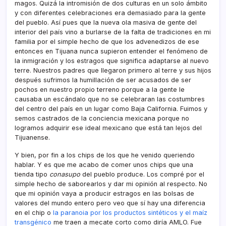
magos. Quizá la intromisión de dos culturas en un solo ámbito
y con diferentes celebraciones era demasiado para la gente
del pueblo. Así­ pues que la nueva ola masiva de gente del
interior del paí­s vino a burlarse de la falta de tradiciones en mi
familia por el simple hecho de que los advenedizos de ese
entonces en Tijuana nunca supieron entender el fenómeno de
la inmigración y los estragos que significa adaptarse al nuevo
terre. Nuestros padres que llegaron primero al terre y sus hijos
después sufrimos la humillación de ser acusados de ser
pochos en nuestro propio terreno porque a la gente le
causaba un escándalo que no se celebraran las costumbres
del centro del paí­s en un lugar como Baja California. Fuimos y
semos castrados de la conciencia mexicana porque no
logramos adquirir ese ideal mexicano que está tan lejos del
Tijuanense.
Y bien, por fin a los chips de los que he venido queriendo
hablar. Y es que me acabo de comer unos chips que una
tienda tipo
conasupo
del pueblo produce. Los compré por el
simple hecho de saborearlos y dar mi opinión al respecto. No
que mi opinión vaya a producir estragos en las bolsas de
valores del mundo entero pero veo que sí­ hay una diferencia
en el chip o
la paranoia por los productos sintéticos y el maí­z
transgénico
me traen a mecate corto como dirí­a AMLO. Fue