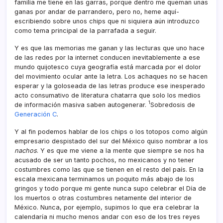
familia me tiene en las garras, porque dentro me queman unas
ganas por andar de parrandero, pero no, heme aquí­
escribiendo sobre unos chips que ni siquiera aún introduzco
como tema principal de la parrafada a seguir.
Y es que las memorias me ganan y las lecturas que uno hace
de las redes por la internet conducen inevitablemente a ese
mundo quijotesco cuya geografí­a está marcada por el dolor
del movimiento ocular ante la letra. Los achaques no se hacen
esperar y la goloseada de las letras produce ese inesperado
acto consumativo de literatura chatarra que solo los medios
1
de información masiva saben autogenerar.
Sobredosis de
Generación C
.
Y al fin podemos hablar de los chips o los totopos como algún
empresario despistado del sur del México quiso nombrar a los
nachos
. Y es que me viene a la mente que siempre se nos ha
acusado de ser un tanto pochos, no mexicanos y no tener
costumbres como las que se tienen en el resto del paí­s. En la
escala mexicana terminamos un poquito más abajo de los
gringos y todo porque mi gente nunca supo celebrar el Dí­a de
los muertos o otras costumbres netamente del interior de
México. Nunca, por ejemplo, supimos lo que era celebrar la
calendarí­a ni mucho menos andar con eso de los tres reyes