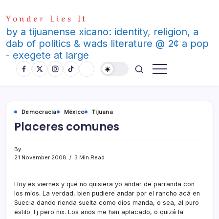
Skip
Yonder Lies It
to
content
by a tijuanense xicano: identity, religion, a
dab of politics & wads literature @ 2¢ a pop
- exegete at large
Democracia
México
Tijuana
Placeres comunes
By
21 November 2008
3 Min Read
Hoy es viernes y qué no quisiera yo andar de parranda con
los mí­os. La verdad, bien pudiere andar por el rancho acá en
Suecia dando rienda suelta como dios manda, o sea, al puro
estilo Tj pero nix. Los años me han aplacado, o quizá la