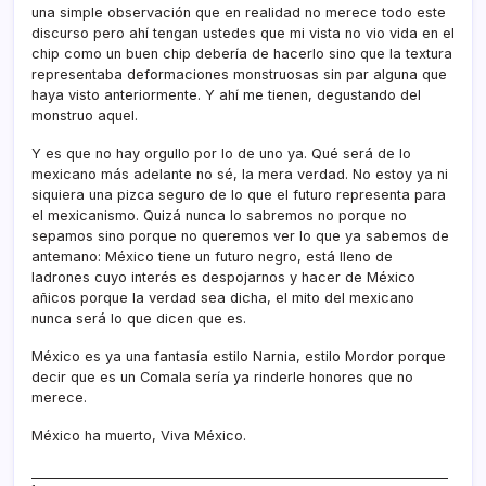
una simple observación que en realidad no merece todo este
discurso pero ahí­ tengan ustedes que mi vista no vio vida en el
chip como un buen chip deberí­a de hacerlo sino que la textura
representaba deformaciones monstruosas sin par alguna que
haya visto anteriormente. Y ahí­ me tienen, degustando del
monstruo aquel.
Y es que no hay orgullo por lo de uno ya. Qué será de lo
mexicano más adelante no sé, la mera verdad. No estoy ya ni
siquiera una pizca seguro de lo que el futuro representa para
el mexicanismo. Quizá nunca lo sabremos no porque no
sepamos sino porque no queremos ver lo que ya sabemos de
antemano: México tiene un futuro negro, está lleno de
ladrones cuyo interés es despojarnos y hacer de México
añicos porque la verdad sea dicha, el mito del mexicano
nunca será lo que dicen que es.
México es ya una fantasí­a estilo Narnia, estilo Mordor porque
decir que es un Comala serí­a ya rinderle honores que no
merece.
México ha muerto, Viva México.
________________________________________________________________