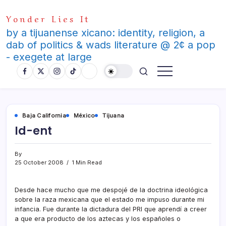
Skip
Yonder Lies It
to
content
by a tijuanense xicano: identity, religion, a
dab of politics & wads literature @ 2¢ a pop
- exegete at large
Baja California
México
Tijuana
Id-ent
By
25 October 2008
1 Min Read
Desde hace mucho que me despojé de la doctrina ideológica
sobre la raza mexicana que el estado me impuso durante mi
infancia. Fue durante la dictadura del PRI que aprendí­ a creer
a que era producto de los aztecas y los españoles o