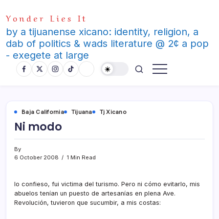
Skip
Yonder Lies It
to
content
by a tijuanense xicano: identity, religion, a
dab of politics & wads literature @ 2¢ a pop
- exegete at large
Baja California
Tijuana
Tj Xicano
Ni modo
By
6 October 2008
1 Min Read
lo confieso, fui victima del turismo. Pero ni cómo evitarlo, mis
abuelos tení­an un puesto de artesaní­as en plena Ave.
Revolución, tuvieron que sucumbir, a mis costas: