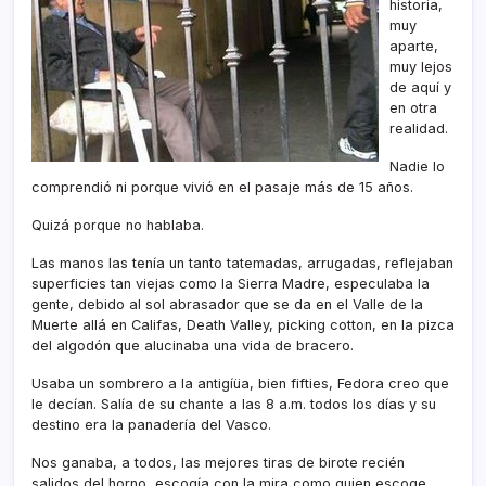
historia,
muy
aparte,
muy lejos
de aquí­ y
en otra
realidad.
Nadie lo
comprendió ni porque vivió en el pasaje más de 15 años.
Quizá porque no hablaba.
Las manos las tení­a un tanto tatemadas, arrugadas, reflejaban
superficies tan viejas como la Sierra Madre, especulaba la
gente, debido al sol abrasador que se da en el Valle de la
Muerte allá en Califas, Death Valley, picking cotton, en la pizca
del algodón que alucinaba una vida de bracero.
Usaba un sombrero a la antigíüa, bien fifties, Fedora creo que
le decí­an. Salí­a de su chante a las 8 a.m. todos los dí­as y su
destino era la panaderí­a del Vasco.
Nos ganaba, a todos, las mejores tiras de birote recién
salidos del horno, escogí­a con la mira como quien escoge