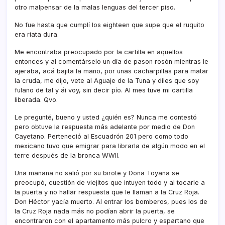
otro malpensar de la malas lenguas del tercer piso.
No fue hasta que cumplí­ los eighteen que supe que el ruquito
era riata dura.
Me encontraba preocupado por la cartilla en aquellos
entonces y al comentárselo un dí­a de pason rosón mientras le
ajeraba, acá bajita la mano, por unas cacharpillas para matar
la cruda, me dijo, vete al Aguaje de la Tuna y diles que soy
fulano de tal y ái voy, sin decir pí­o. Al mes tuve mi cartilla
liberada. Qvo.
Le pregunté, bueno y usted ¿quién es? Nunca me contestó
pero obtuve la respuesta más adelante por medio de Don
Cayetano. Perteneció al Escuadrón 201 pero como todo
mexicano tuvo que emigrar para librarla de algún modo en el
terre después de la bronca WWII.
Una mañana no salió por su birote y Dona Toyana se
preocupó, cuestión de viejitos que intuyen todo y al tocarle a
la puerta y no hallar respuesta que le llaman a la Cruz Roja.
Don Héctor yací­a muerto. Al entrar los bomberos, pues los de
la Cruz Roja nada más no podí­an abrir la puerta, se
encontraron con el apartamento más pulcro y espartano que