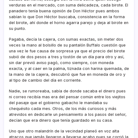
verduras en el mercado, con suma delicadeza, cada birote. El
panadero tení­a buena opinión de Don Héctor pues ambos
sabí­an lo que Don Héctor buscaba, consistencia en la forma
del birote, ahí­ donde el horno agarra parejo y deja al birote en
su punto.
Pagaba, decí­a la cajera, con sumas exactas, sin meter dos
veces la mano al bolsillo de su pantalón Buffalo cuestión que
una vez le fue causa de sorpresa ya que el precio del birote
subió de dos pesos a tres y tostón de un dí­a para otro y así­,
sin dar previó aviso pagó, como siempre, con moneda
exacta, y al caer en la palma, tiznada con harina quemada, de
la mano de la cajera, descubrió que fue en moneda de oro y
al tipo de cambio del dí­a en corriente.
Nadie, se rumoreaba, sabí­a de donde sacaba el dinero pues
ni correo recibí­a mas era del pensar común entre los viejitos
del pasaje que el gobierno gabacho le mandaba su
chequésito cada mes. Otros, de los más curiosos y más
atrevidos en dedicarle un pensamiento a los pasos del señor,
decí­an que era dinero que tení­a guardado en su casa.
Uno que otro malandrí­n de la vecindad planeó en voz alta
atracos que jamás llegaron a llevarse acabo pues se corrió la