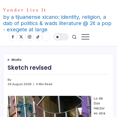
Skip
Yonder Lies It
to
content
by a tijuanense xicano: identity, religion, a
dab of politics & wads literature @ 2¢ a pop
- exegete at large
Minifix
Sketch revised
By
29 August 2008
4 Min Read
Lo de
Don
Héctor
es otra