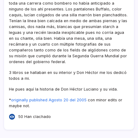
toda una carrera como bombero no habí­a anticipado a
ninguno de los ahí­ presentes. Los pantalones Buffalo, color
caquis, lucí­an colgados de una silla marrón bien planchaditos.
Tení­an la lí­nea bien calcada en medio de ambas piernas y las
camisas, dos nada más, blancas que presumí­an starch a
leguas y una recién lavada inexplicable pues no corrí­a agua
en su chante, olí­a bien. Habí­a una mesa, una silla, una
recámara y un cuarto con múltiple fotografí­as de sus
compañeros tanto como de los fields de algódones como de
su misión que cumplió durante la Segunda Guerra Mundial por
ordenes del gobierno federal.
3 libros se hallaban en su interior y Don Héctor me los dedicó
todos a mi.
He pues aquí­ la historia de Don Héctor Luciano y su vida.
*
originally published Agosto 20 del 2005
con minor edits or
maybe not.
50 Han clachado