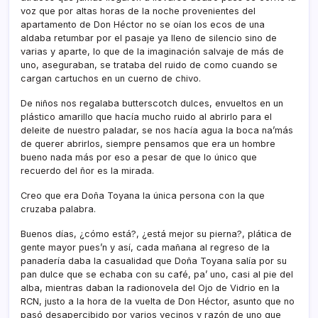
voz que por altas horas de la noche provenientes del
apartamento de Don Héctor no se oí­an los ecos de una
aldaba retumbar por el pasaje ya lleno de silencio sino de
varias y aparte, lo que de la imaginación salvaje de más de
uno, aseguraban, se trataba del ruido de como cuando se
cargan cartuchos en un cuerno de chivo.
De niños nos regalaba butterscotch dulces, envueltos en un
plástico amarillo que hací­a mucho ruido al abrirlo para el
deleite de nuestro paladar, se nos hací­a agua la boca na’más
de querer abrirlos, siempre pensamos que era un hombre
bueno nada más por eso a pesar de que lo único que
recuerdo del ñor es la mirada.
Creo que era Doña Toyana la única persona con la que
cruzaba palabra.
Buenos dí­as, ¿cómo está?, ¿está mejor su pierna?, plática de
gente mayor pues’n y así­, cada mañana al regreso de la
panaderí­a daba la casualidad que Doña Toyana salí­a por su
pan dulce que se echaba con su café, pa’ uno, casi al pie del
alba, mientras daban la radionovela del Ojo de Vidrio en la
RCN, justo a la hora de la vuelta de Don Héctor, asunto que no
pasó desapercibido por varios vecinos y razón de uno que