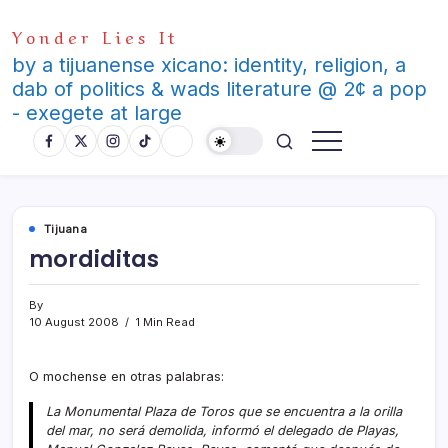
Skip
Yonder Lies It
to
content
by a tijuanense xicano: identity, religion, a
dab of politics & wads literature @ 2¢ a pop
- exegete at large
Tijuana
mordiditas
By
10 August 2008
1 Min Read
O mochense en otras palabras:
La Monumental Plaza de Toros que se encuentra a la orilla
del mar, no será demolida, informó el delegado de Playas,