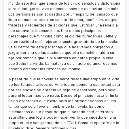
mundo espiritual que abusa de los cinco sentidos y distorsiona
la realidad que se vive en condiciones de esclavitud aún más.
Los personajes son acosados por un espí­ritu del pasado que
llega de manera brutal en un mar de amor, confusión, alegrí­a,
tristezas y recuerdos de acciones que justifican una rebeldí­a
que socava el razonamiento. Uno de los principales
personajes que funciona como el ojo del huracán es Sethe y
es en realidad quién ejerce el punto gravitatorio de la novela.
Es el centro de este personaje que nos vemos obligados a
juzgar por una de las acciones que ella cometió: mató a su
hija por temor a que la hija sufriera en carne propia la vida
que Sethe ha vivido. La matanza es un acto de amor que nos
desafí­a entender las razones del motivo.
A pesar de que la novela se narra desde una etapa en la vida
de los Estados Unidos de América en dónde la esclavitud está
por ser abolida se aprecia un dejo de esperanza, pero solo
para el lector más que nada. Desde el principio hasta el fin la
única esperanza que existe para los afroamericanos es una
tumba que solo lleva el nombre de la novela. Es como
diciéndonos que a pesar de que el pasado está enterrado
este último aun logra poder hacer ver lo que sucedió en una
etapa cruel y sanguinaria de los EEUU. Como el epí­grafe de la
novela lo dice:
Sesenta millones y más
.