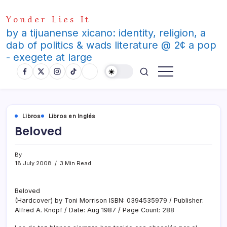
Skip
Yonder Lies It
to
content
by a tijuanense xicano: identity, religion, a
dab of politics & wads literature @ 2¢ a pop
- exegete at large
Libros
Libros en Inglés
Beloved
By
18 July 2008
3 Min Read
Beloved
(Hardcover) by Toni Morrison ISBN: 0394535979 / Publisher:
Alfred A. Knopf / Date: Aug 1987 / Page Count: 288