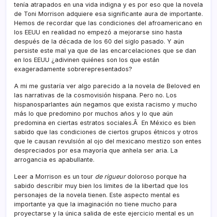
tení­a atrapados en una vida indigna y es por eso que la novela
de Toni Morrison adquiere esa significante aura de importante.
Hemos de recordar que las condiciones del afroamericano en
los EEUU en realidad no empezó a mejorarse sino hasta
después de la década de los 60 del siglo pasado. Y aún
persiste este mal ya que de las encarcelaciones que se dan
en los EEUU ¿adivinen quiénes son los que están
exageradamente sobrerepresentados?
A mi me gustarí­a ver algo parecido a la novela de Beloved en
las narrativas de la cosmovisión hispana. Pero no. Los
hispanosparlantes aún negamos que exista racismo y mucho
más lo que predomino por muchos años y lo que aún
predomina en ciertas estratos sociales.Â En México es bien
sabido que las condiciones de ciertos grupos étnicos y otros
que le causan revulsión al ojo del mexicano mestizo son entes
despreciados por esa mayorí­a que anhela ser aria. La
arrogancia es apabullante.
Leer a Morrison es un tour
de rigueur
doloroso porque ha
sabido describir muy bien los limites de la libertad que los
personajes de la novela tienen. Este aspecto mental es
importante ya que la imaginación no tiene mucho para
proyectarse y la única salida de este ejercicio mental es un