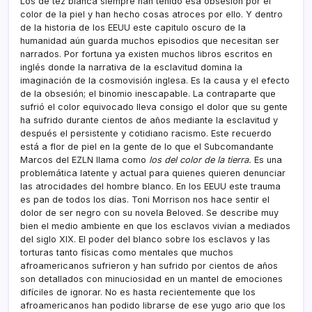
Los de tez blanca siempre han tenido esa obsesión por el
color de la piel y han hecho cosas atroces por ello. Y dentro
de la historia de los EEUU este capitulo oscuro de la
humanidad aún guarda muchos episodios que necesitan ser
narrados. Por fortuna ya
existen muchos libros escritos en
inglés donde la narrativa de la esclavitud domina la
imaginación de la cosmovisión inglesa. Es la causa y el efecto
de la obsesión; el binomio inescapable. La contraparte que
sufrió el color equivocado lleva consigo el dolor que su gente
ha sufrido durante cientos de años mediante la esclavitud y
después el persistente y cotidiano racismo. Este recuerdo
está a flor de piel en la gente de lo que el Subcomandante
Marcos del EZLN llama como
los del
color de la tierra.
Es una
problemática latente y actual para quienes quieren denunciar
las atrocidades del hombre blanco. En los EEUU este trauma
es pan de todos los dí­as. Toni Morrison nos hace sentir el
dolor de ser negro con su novela Beloved. Se describe muy
bien el medio ambiente en que los esclavos viví­an a mediados
del siglo XIX. El poder del blanco sobre los esclavos y las
torturas tanto fí­sicas como mentales que muchos
afroamericanos sufrieron y han sufrido por cientos de años
son detallados con minuciosidad en un mantel de emociones
difí­ciles de ignorar. No es hasta recientemente que los
afroamericanos han podido librarse de ese yugo ario que los