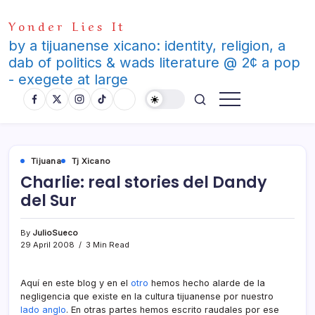
Skip
Yonder Lies It
to
content
by a tijuanense xicano: identity, religion, a
dab of politics & wads literature @ 2¢ a pop
- exegete at large
Tijuana
Tj Xicano
Charlie: real stories del Dandy
del Sur
By
JulioSueco
29 April 2008
3 Min Read
Aquí­ en este blog y en el
otro
hemos hecho alarde de la
negligencia que existe en la cultura tijuanense por nuestro
lado anglo
. En otras partes hemos escrito raudales por ese