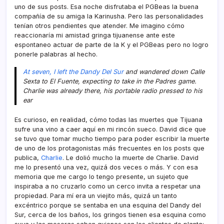
uno de sus posts. Esa noche disfrutaba el PGBeas la buena
compañí­a de su amiga la Karinusha. Pero las personalidades
tení­an otros pendientes que atender. Me imagino cómo
reaccionarí­a mi amistad gringa tijuanense ante este
espontaneo actuar de parte de la K y el PGBeas pero no logro
ponerle palabras al hecho.
At seven, I left the Dandy Del Sur
and wandered down Calle
Sexta to El Fuente, expecting to take in the Padres game.
Charlie was already there, his portable radio pressed to his
ear
Es curioso, en realidad, cómo todas las muertes que Tijuana
sufre una vino a caer aquí­ en mi rincón sueco. David dice que
se tuvo que tomar mucho tiempo para poder escribir la muerte
de uno de los protagonistas más frecuentes en los posts que
publica,
Charlie
. Le dolió mucho la muerte de Charlie. David
me lo presentó una vez, quizá dos veces o más. Y con esa
memoria que me cargo lo tengo presente, un sujeto que
inspiraba a no cruzarlo como un cerco invita a respetar una
propiedad. Para mí­ era un viejito más, quizá un tanto
excéntrico porque se sentaba en una esquina del Dandy del
Sur, cerca de los baños, los gringos tienen esa esquina como