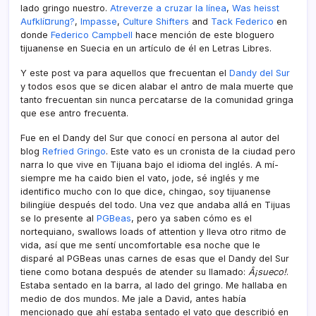
lado gringo nuestro.
Atreverze a cruzar la lí­nea
,
Was heisst
Aufklí¤rung?
,
Impasse
,
Culture Shifters
and
Tack Federico
en
donde
Federico Campbell
hace mención de este bloguero
tijuanense en Suecia en un artí­culo de él en Letras Libres.
Y este post va para aquellos que frecuentan el
Dandy del Sur
y todos esos que se dicen alabar el antro de mala muerte que
tanto frecuentan sin nunca percatarse de la comunidad gringa
que ese antro frecuenta.
Fue en el Dandy del Sur que conocí­ en persona al autor del
blog
Refried Gringo
. Este vato es un cronista de la ciudad pero
narra lo que vive en Tijuana bajo el idioma del inglés. A mí­
siempre me ha caido bien el vato, jode, sé inglés y me
identifico mucho con lo que dice, chingao, soy tijuanense
bilingíüe después del todo. Una vez que andaba allá en Tijuas
se lo presente al
PGBeas
, pero ya saben cómo es el
nortequiano, swallows loads of attention y lleva otro ritmo de
vida, así­ que me sentí­ uncomfortable esa noche que le
disparé al PGBeas unas carnes de esas que el Dandy del Sur
tiene como botana después de atender su llamado:
Â¡sueco!
.
Estaba sentado en la barra, al lado del gringo. Me hallaba en
medio de dos mundos. Me jale a David, antes habí­a
mencionado que ahí­ estaba sentado el vato que describió en