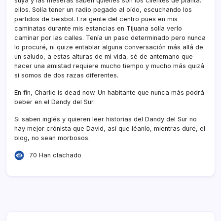
suya y las meseras saben quienes son los clientes de planta:
ellos. Solí­a tener un radio pegado al oí­do, escuchando los
partidos de beisbol. Era gente del centro pues en mis
caminatas durante mis estancias en Tijuana solí­a verlo
caminar por las calles. Tení­a un paso determinado pero nunca
lo procuré, ni quize entablar alguna conversación más allá de
un saludo, a estas alturas de mi vida, sé de antemano que
hacer una amistad requiere mucho tiempo y mucho más quizá
si somos de dos razas diferentes.
En fin, Charlie is dead now. Un habitante que nunca más podrá
beber en el Dandy del Sur.
Si saben inglés y quieren leer historias del Dandy del Sur no
hay mejor crónista que David, así­ que léanlo, mientras dure, el
blog, no sean morbosos.
70 Han clachado