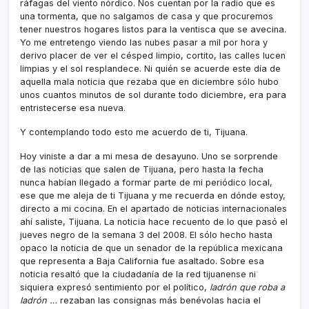
ráfagas del viento nórdico. Nos cuentan por la radio que es
una tormenta, que no salgamos de casa y que procuremos
tener nuestros hogares listos para la ventisca que se avecina.
Yo me entretengo viendo las nubes pasar a mil por hora y
derivo placer de ver el césped limpio, cortito, las calles lucen
limpias y el sol resplandece. Ni quién se acuerde este dí­a de
aquella mala noticia que rezaba que en diciembre sólo hubo
unos cuantos minutos de sol durante todo diciembre, era para
entristecerse esa nueva.
Y contemplando todo esto me acuerdo de ti, Tijuana.
Hoy viniste a dar a mi mesa de desayuno. Uno se sorprende
de las noticias que salen de Tijuana, pero hasta la fecha
nunca habí­an llegado a formar parte de mi periódico local,
ese que me aleja de ti Tijuana y me recuerda en dónde estoy,
directo a mi cocina. En el apartado de noticias internacionales
ahí­ saliste, Tijuana. La noticia hace recuento de lo que pasó el
jueves negro de la semana 3 del 2008. El sólo hecho hasta
opaco la noticia de que un senador de la república mexicana
que representa a Baja California fue asaltado. Sobre esa
noticia resaltó que la ciudadaní­a de la red tijuanense ni
siquiera expresó sentimiento por el polí­tico,
ladrón que roba a
ladrón …
rezaban las consignas más benévolas hacia el