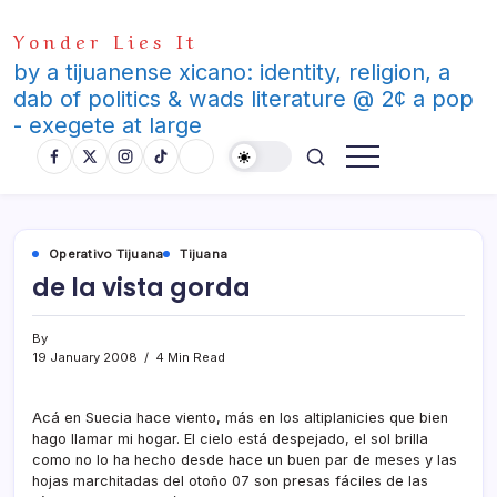
Skip
Yonder Lies It
to
content
by a tijuanense xicano: identity, religion, a
dab of politics & wads literature @ 2¢ a pop
- exegete at large
Operativo Tijuana
Tijuana
de la vista gorda
By
19 January 2008
4 Min Read
Acá en Suecia hace viento, más en los altiplanicies que bien
hago llamar mi hogar. El cielo está despejado, el sol brilla
como no lo ha hecho desde hace un buen par de meses y las
hojas marchitadas del otoño 07 son presas fáciles de las