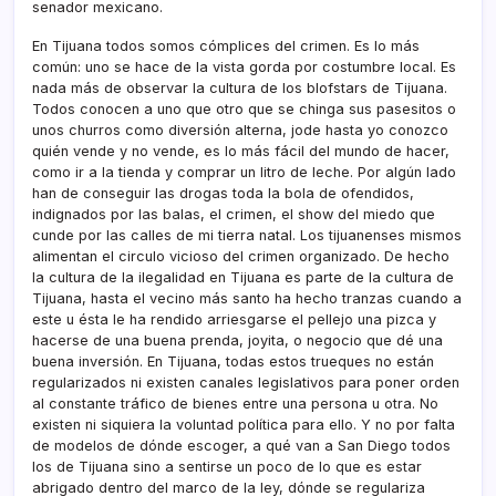
senador mexicano.
En Tijuana todos somos cómplices del crimen. Es lo más
común: uno se hace de la vista gorda por costumbre local. Es
nada más de observar la cultura de los blofstars de Tijuana.
Todos conocen a uno que otro que se chinga sus pasesitos o
unos churros como diversión alterna, jode hasta yo conozco
quién vende y no vende, es lo más fácil del mundo de hacer,
como ir a la tienda y comprar un litro de leche. Por algún lado
han de conseguir las drogas toda la bola de ofendidos,
indignados por las balas, el crimen, el show del miedo que
cunde por las calles de mi tierra natal. Los tijuanenses mismos
alimentan el circulo vicioso del crimen organizado. De hecho
la cultura de la ilegalidad en Tijuana es parte de la cultura de
Tijuana, hasta el vecino más santo ha hecho tranzas cuando a
este u ésta le ha rendido arriesgarse el pellejo una pizca y
hacerse de una buena prenda, joyita, o negocio que dé una
buena inversión. En Tijuana, todas estos trueques no están
regularizados ni existen canales legislativos para poner orden
al constante tráfico de bienes entre una persona u otra. No
existen ni siquiera la voluntad polí­tica para ello. Y no por falta
de modelos de dónde escoger, a qué van a San Diego todos
los de Tijuana sino a sentirse un poco de lo que es estar
abrigado dentro del marco de la ley, dónde se regulariza