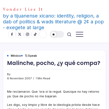
Skip
Yonder Lies It
to
content
by a tijuanense xicano: identity, religion, a
dab of politics & wads literature @ 2¢ a pop
- exegete at large
México
Tj Speak
Malinche, pocho, ¿y qué compa?
By
6 November 2007
1 Min Read
Me reclamaron. Que ‘ora sí­ la regué. Quezque no hay retorno
ya. Que de pocho no me bajaran.
Les digo, soy limpio y libre de la ideologí­a prí­ista desde hace