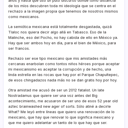
años y hasta que uso un puto discurso donde tomo distancia
de los mí­os descubren toda mi ideologí­a que se centra en el
rechazo a la imagen propia que tenemos de nosotros mismos
como mexicanos.
La semiótica mexicana está totalmente desgastada, quizá
Tlaloc nos quiera decir algo allá en Tabasco. Eso de la
Malinche, eso del Pocho, no hay cabida de ello en México ya.
Hay que ser ambos hoy en dí­a, para el bien de México, para
ser francos.
Rechazo ser ese tipo mexicano que mis amistades más
cercanas enarbolan como tontos niños héroes porque aceptar
mi mexicanismo es aceptar la corrupción y de hecho, una
linda estrella en las rocas que hay por el Parque Chapultepec,
de esos chingadazos nada más no se dan gratis hoy por hoy.
Otra amistad me acusó de ser un 2012 fatalist. Un late
Nostradamus que quiere ser una voz antes del Big
acontecimiento, me acusaron de ser uno de esos 52 year old
aztec brainwashed new ager of sorts. Sólo atiné a decirle
What? Me leyó entre lí­neas que quiero una renovación de lo
mexicano, que hay que renovar lo que significa mexicano y
que me quiero adelantar un tanto de lo que hay que ser.