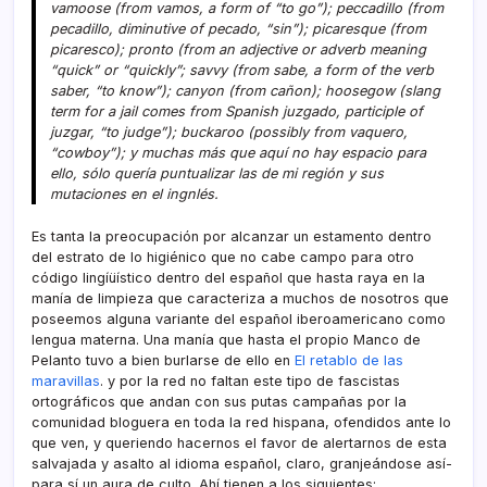
vamoose (from vamos, a form of “to go”); peccadillo (from
pecadillo, diminutive of pecado, “sin”); picaresque (from
picaresco); pronto (from an adjective or adverb meaning
“quick” or “quickly”; savvy (from sabe, a form of the verb
saber, “to know”); canyon (from cañon); hoosegow (slang
term for a jail comes from Spanish juzgado, participle of
juzgar, “to judge”); buckaroo (possibly from vaquero,
“cowboy”); y muchas más que aquí­ no hay espacio para
ello, sólo querí­a puntualizar las de mi región y sus
mutaciones en el ingnlés.
Es tanta la preocupación por alcanzar un estamento dentro
del estrato de lo higiénico que no cabe campo para otro
código lingíüí­stico dentro del español que hasta raya en la
maní­a de limpieza que caracteriza a muchos de nosotros que
poseemos alguna variante del español iberoamericano como
lengua materna. Una maní­a que hasta el propio Manco de
Pelanto tuvo a bien burlarse de ello en
El retablo de las
maravillas
. y por la red no faltan este tipo de fascistas
ortográficos que andan con sus putas campañas por la
comunidad bloguera en toda la red hispana, ofendidos ante lo
que ven, y queriendo hacernos el favor de alertarnos de esta
salvajada y asalto al idioma español, claro, granjeándose así­
para sí­ un aura de culto. Ahí­ tienen a los siguientes: