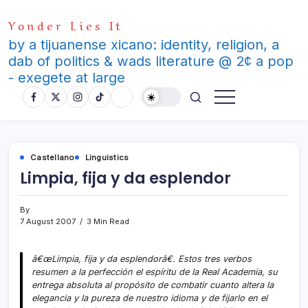
Skip
Yonder Lies It
to
content
by a tijuanense xicano: identity, religion, a
dab of politics & wads literature @ 2¢ a pop
- exegete at large
Castellano
Linguistics
Limpia, fija y da esplendor
By
7 August 2007
3 Min Read
â€œLimpia, fija y da esplendorâ€. Estos tres verbos
resumen a la perfección el espí­ritu de la Real Academia, su
entrega absoluta al propósito de combatir cuanto altera la
elegancia y la pureza de nuestro idioma y de fijarlo en el