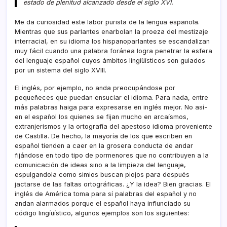
estado de plenitud alcanzado desde el siglo XVI.
Me da curiosidad este labor purista de la lengua española.
Mientras que sus parlantes enarbolan la proeza del mestizaje
interracial, en su idioma los hispanoparlantes se escandalizan
muy fácil cuando una palabra foránea logra penetrar la esfera
del lenguaje español cuyos ámbitos lingíüí­sticos son guiados
por un sistema del siglo XVIII.
El inglés, por ejemplo, no anda preocupándose por
pequeñeces que puedan ensuciar el idioma. Para nada, entre
más palabras haiga para expresarse en inglés mejor. No así­
en el español los quienes se fijan mucho en arcaí­smos,
extranjerismos y la ortografí­a del apestoso idioma proveniente
de Castilla. De hecho, la mayorí­a de los que escriben en
español tienden a caer en la grosera conducta de andar
fijándose en todo tipo de pormenores que no contribuyen a la
comunicación de ideas sino a la limpieza del lenguaje,
espulgandola como simios buscan piojos para después
jactarse de las faltas ortográficas. ¿Y la idea? Bien gracias. El
inglés de América toma para sí­ palabras del español y no
andan alarmados porque el español haya influnciado su
código lingíüí­stico, algunos ejemplos son los siguientes: