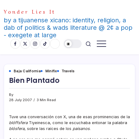
Skip
Yonder Lies It
to
content
by a tijuanense xicano: identity, religion, a
dab of politics & wads literature @ 2¢ a pop
- exegete at large
Baja California
Minifix
Travels
Bien Plantado
By
28 July 2007
3 Min Read
Tuve una conversación con X, una de esas prominencias de la
blóffsfera
Tiyeinesca, como le escuchaba entonar la palabra
blósfera
, sobre las raí­ces de los
paisanos
.