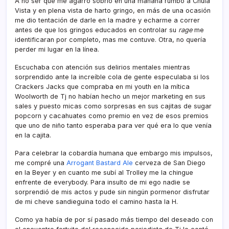
A no ser que me agarró sobrio en una mañana rumbo a Chula
Vista y en plena vista de harto gringo, en más de una ocasión
me dio tentación de darle en la madre y echarme a correr
antes de que los gringos educados en controlar su
rage
me
identificaran por completo, mas me contuve. Otra, no querí­a
perder mi lugar en la lí­nea.
Escuchaba con atención sus delirios mentales mientras
sorprendido ante la increí­ble cola de gente especulaba si los
Crackers Jacks que compraba en mi youth en la mí­tica
Woolworth de Tj no habí­an hecho un mejor marketing en sus
sales y puesto micas como sorpresas en sus cajitas de sugar
popcorn y cacahuates como premio en vez de esos premios
que uno de niño tanto esperaba para ver qué era lo que vení­a
en la cajita.
Para celebrar la cobardí­a humana que embargo mis impulsos,
me compré una
Arrogant Bastard Ale
cerveza de San Diego
en la Beyer y en cuanto me subí­ al Trolley me la chingue
enfrente de everybody. Para insulto de mi ego nadie se
sorprendió de mis actos y pude sin ningún pormenor disfrutar
de mi cheve sandieguina todo el camino hasta la H.
Como ya habí­a de por sí­ pasado más tiempo del deseado con