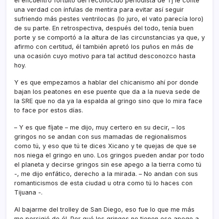
el encuentro fortuito del reconocido periodista de Tj le conté
una verdad con í­nfulas de mentira para evitar así­ seguir
sufriendo más pestes ventrilocas (lo juro, el vato parecí­a loro)
de su parte. En retrospectiva, después del todo, tení­a buen
porte y se comportó a la altura de las circunstancias ya que, y
afirmo con certitud, él también apretó los puños en más de
una ocasión cuyo motivo para tal actitud desconozco hasta
hoy.
Y es que empezamos a hablar del chicanismo ahí­ por donde
bajan los peatones en ese puente que da a la nueva sede de
la SRE que no da ya la espalda al gringo sino que lo mira face
to face por estos dí­as.
– Y es que fí­jate – me dijo, muy certero en su decir, – los
gringos no se andan con sus mamadas de regionalismos
como tú, y eso que tú te dices Xicano y te quejas de que se
nos niega el gringo en uno. Los gringos pueden andar por todo
el planeta y decirse gringos sin ese apego a la tierra como tú
-, me dijo enfático, derecho a la mirada. – No andan con sus
romanticismos de esta ciudad u otra como tú lo haces con
Tijuana -.
Al bajarme del trolley de San Diego, eso fue lo que me más
me persigió de él. Por qué los gringos no tienen ese apego a