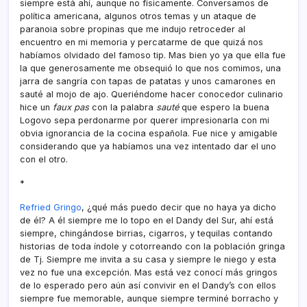
siempre está ahí­, aunque no fí­sicamente. Conversamos de
polí­tica americana, algunos otros temas y un ataque de
paranoia sobre propinas que me indujo retroceder al
encuentro en mi memoria y percatarme de que quizá nos
habí­amos olvidado del famoso tip. Mas bien yo ya que ella fue
la que generosamente me obsequió lo que nos comimos, una
jarra de sangrí­a con tapas de patatas y unos camarones en
sauté al mojo de ajo. Queriéndome hacer conocedor culinario
hice un
faux pas
con la palabra
sauté
que espero la buena
Logovo sepa perdonarme por querer impresionarla con mi
obvia ignorancia de la cocina española. Fue nice y amigable
considerando que ya habí­amos una vez intentado dar el uno
con el otro.
*
Refried Gringo
, ¿qué más puedo decir que no haya ya dicho
de él? A él siempre me lo topo en el Dandy del Sur, ahí­ está
siempre, chingándose birrias, cigarros, y tequilas contando
historias de toda í­ndole y cotorreando con la población gringa
de Tj. Siempre me invita a su casa y siempre le niego y esta
vez no fue una excepción. Mas está vez conocí­ más gringos
de lo esperado pero aún así­ convivir en el Dandy’s con ellos
siempre fue memorable, aunque siempre terminé borracho y