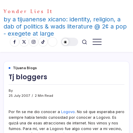
Skip
Yonder Lies It
to
content
by a tijuanense xicano: identity, religion, a
dab of politics & wads literature @ 2¢ a pop
- exegete at large
Tijuana Blogs
Tj bloggers
By
25 July 2007
2 Min Read
Por fin se me dio conocer a
Logovo
. No sé que esperaba pero
siempre habí­a tenido curiosidad por conocer a Logovo. Es
quizá una de esas atracciones de internet. Nos vimos y nos
fuimos. Para mí­, ver a Logovo fue algo como ver a mi vecino,