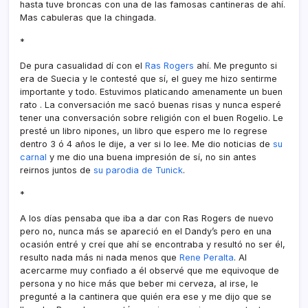
hasta tuve broncas con una de las famosas cantineras de ahí­.
Mas cabuleras que la chingada.
*
De pura casualidad dí­ con el
Ras Rogers
ahí­. Me pregunto si
era de Suecia y le contesté que sí­, el guey me hizo sentirme
importante y todo. Estuvimos platicando amenamente un buen
rato . La conversación me sacó buenas risas y nunca esperé
tener una conversación sobre religión con el buen Rogelio. Le
presté un libro nipones, un libro que espero me lo regrese
dentro 3 ó 4 años le dije, a ver si lo lee. Me dio noticias de
su
carnal
y me dio una buena impresión de sí­, no sin antes
reirnos juntos de
su parodia de Tunick
.
*
A los dí­as pensaba que iba a dar con Ras Rogers de nuevo
pero no, nunca más se apareció en el Dandy’s pero en una
ocasión entré y creí­ que ahí­ se encontraba y resultó no ser él,
resulto nada más ni nada menos que
Rene Peralta
. Al
acercarme muy confiado a él observé que me equivoque de
persona y no hice más que beber mi cerveza, al irse, le
pregunté a la cantinera que quién era ese y me dijo que se