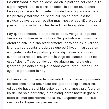
Da curiosidad la foto del desnudo en la plancha del Zócalo. La
super mayorí­a de los bichis en cuestión son de tez blanca.
Uno se pregunta si hubo selección deliberada para excluir a
los prietos y morenos del shoot out. No sé porque a los
mexicanos nos da por resaltar más nuestro lado gíüero que el
prieto, o mostrar la mancha del indio en la espalda. Sí­, sí­ sé.
Hay que reconocer, lo prieto no es cool. Venga, si lo prieto
fuera cool no fueran tan pobres. Sé que habrá uno más que
ofendido ante lo dicho anteriormente, pero esa es la verdad,
lo prieto representa la pobreza que está hyper inculcada en
uno, jode, hasta los prietos que de alguna manera logran
burlar los filtros del nazismo más viejo del planeta, el de los
españoles, off course, tienden de alguna manera u otra
ignorar el pasado de su piel a toda costa, ergo Porfirio Dí­az
ayer, Felipe Calderón hoy.
Gobierno tras gobierno ha ignorado lo prieto en uno por medio
de acciones absurdas, hasta casi parece religión esta inútil
odisea de hacerse el blanquito, como si el mestizaje fuera un
rió de una sola corriente, la de blanquearse hasta llegar a la
boca del mar que representa la Raza Superior que en este
caso es lo dizque Europeo en uno.