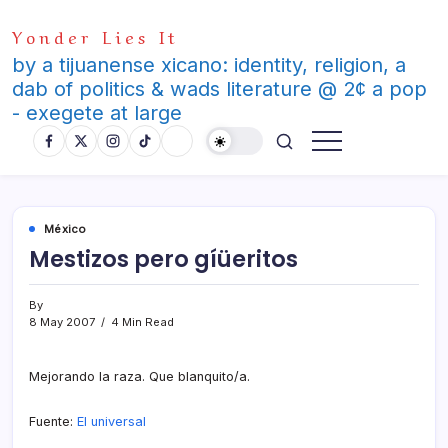
Skip
Yonder Lies It
to
content
by a tijuanense xicano: identity, religion, a
dab of politics & wads literature @ 2¢ a pop
- exegete at large
México
Mestizos pero gíüeritos
By
8 May 2007
4 Min Read
Mejorando la raza. Que blanquito/a.
Fuente:
El universal