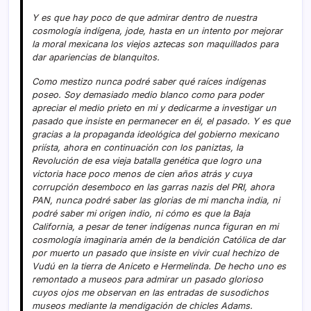
Y es que hay poco de que admirar dentro de nuestra
cosmologí­a indí­gena, jode, hasta en un intento por mejorar
la moral mexicana los viejos aztecas son maquillados para
dar apariencias de blanquitos.
Como mestizo nunca podré saber qué raí­ces indí­genas
poseo. Soy demasiado medio blanco como para poder
apreciar el medio prieto en mi y dedicarme a investigar un
pasado que insiste en permanecer en él, el pasado. Y es que
gracias a la propaganda ideológica del gobierno mexicano
prií­sta, ahora en continuación con los paniztas, la
Revolución de esa vieja batalla genética que logro una
victoria hace poco menos de cien años atrás y cuya
corrupción desemboco en las garras nazis del PRI, ahora
PAN, nunca podré saber las glorias de mi mancha india, ni
podré saber mi origen indio, ni cómo es que la Baja
California, a pesar de tener indí­genas nunca figuran en mi
cosmologí­a imaginaria amén de la bendición Católica de dar
por muerto un pasado que insiste en vivir cual hechizo de
Vudú en la tierra de Aniceto e Hermelinda. De hecho uno es
remontado a museos para admirar un pasado glorioso
cuyos ojos me observan en las entradas de susodichos
museos mediante la mendigación de chicles Adams.