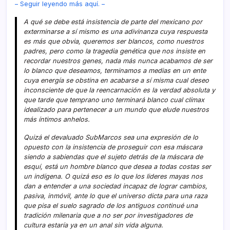
– Seguir leyendo más aquí­. –
A qué se debe está insistencia de parte del mexicano por
exterminarse a sí­ mismo es una adivinanza cuya respuesta
es más que obvia, queremos ser blancos, como nuestros
padres, pero como la tragedia genética que nos insiste en
recordar nuestros genes, nada más nunca acabamos de ser
lo blanco que deseamos, terminamos a medias en un ente
cuya energí­a se obstina en acabarse a sí­ misma cual deseo
inconsciente de que la reencarnación es la verdad absoluta y
que tarde que temprano uno terminará blanco cual clí­max
idealizado para pertenecer a un mundo que elude nuestros
más í­ntimos anhelos.
Quizá el devaluado SubMarcos sea una expresión de lo
opuesto con la insistencia de proseguir con esa máscara
siendo a sabiendas que el sujeto detrás de la máscara de
esquí­, está un hombre blanco que desea a todas costas ser
un indí­gena. O quizá eso es lo que los lideres mayas nos
dan a entender a una sociedad incapaz de lograr cambios,
pasiva, inmóvil, ante lo que el universo dicta para una raza
que pisa el suelo sagrado de los antiguos continué una
tradición milenaria que a no ser por investigadores de
cultura estarí­a ya en un anal sin vida alguna.