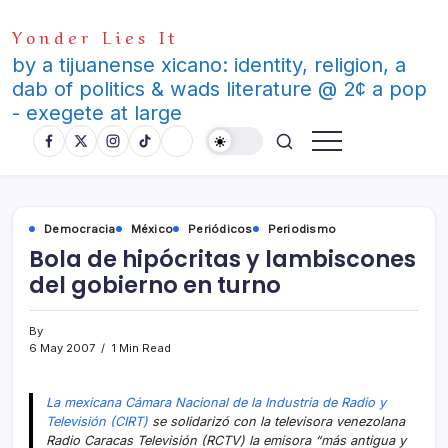
Skip
Yonder Lies It
to
content
by a tijuanense xicano: identity, religion, a
dab of politics & wads literature @ 2¢ a pop
- exegete at large
Democracia
México
Periódicos
Periodismo
Bola de hipócritas y lambiscones
del gobierno en turno
By
6 May 2007
1 Min Read
La mexicana Cámara Nacional de la Industria de Radio y
Televisión (CIRT)
se solidarizó con la televisora venezolana
Radio Caracas Televisión (RCTV) la emisora “más antigua y