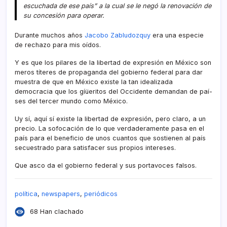
escuchada de ese paí­s” a la cual se le negó la renovación de
su concesión para operar.
Durante muchos años
Jacobo Zabludozquy
era una especie
de rechazo para mis oí­dos.
Y es que los pilares de la libertad de expresión en México son
meros tí­teres de propaganda del gobierno federal para dar
muestra de que en México existe la tan idealizada
democracia que los gíüeritos del Occidente demandan de paí­
ses del tercer mundo como México.
Uy sí­, aquí­ sí­ existe la libertad de expresión, pero claro, a un
precio. La sofocación de lo que verdaderamente pasa en el
paí­s para el beneficio de unos cuantos que sostienen al paí­s
secuestrado para satisfacer sus propios intereses.
Que asco da el gobierno federal y sus portavoces falsos.
polí­tica
,
newspapers
,
periódicos
68 Han clachado