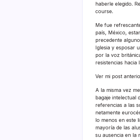
haberle elegido. R
course.
Me fue refrescante
paí­s, México, esta
precedente alguno.
Iglesia y esposar 
por la voz británi
resistencias hacia 
Ver mi post anteri
A la misma vez me
bagaje intelectual
referencias a las 
netamente eurocén
lo menos en este l
mayorí­a de las al
su ausencia en la 