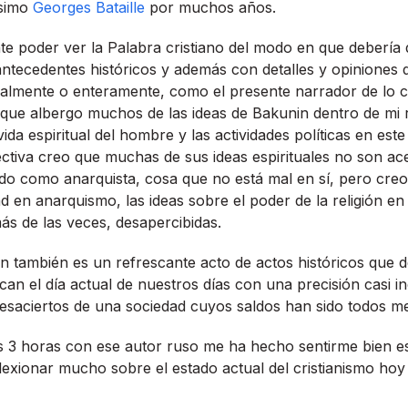
­simo
Georges Bataille
por muchos años.
nte poder ver la Palabra cristiano del modo en que deberí­a
antecedentes históricos y además con detalles y opiniones
ialmente o enteramente, como el presente narrador de lo c
que albergo muchos de las ideas de Bakunin dentro de mi 
ida espiritual del hombre y las actividades polí­ticas en est
ectiva creo que muchas de sus ideas espirituales no son ac
ado como anarquista, cosa que no está mal en sí­, pero creo
ad en anarquismo, las ideas sobre el poder de la religión e
s de las veces, desapercibidas.
n también es un refrescante acto de actos históricos que 
can el dí­a actual de nuestros dí­as con una precisión casi in
 desaciertos de una sociedad cuyos saldos han sido todos m
as 3 horas con ese autor ruso me ha hecho sentirme bien es
exionar mucho sobre el estado actual del cristianismo hoy e