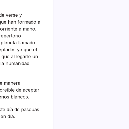
 de verse y
 que han formado a
orriente a mano.
repertorio
e planeta llamado
eptadas ya que el
 que al legarle un
n la humanidad
de manera
creí­ble de aceptar
enos blancos.
te dí­a de pascuas
n dí­a.