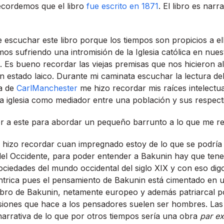
ecordemos que el libro
fue escrito en 1871
. El libro es narr
 escuchar este libro porque los tiempos son propicios a el
mos sufriendo una intromisión de la Iglesia católica en nues
 Es bueno recordar las viejas premisas que nos hicieron al
un estado laico. Durante mi caminata escuchar la lectura de
ca de
CarlManchester
me hizo recordar mis raí­ces intelectu
la iglesia como mediador entre una población y sus respectiv
or a este para abordar un pequeño barrunto a lo que me re
 hizo recordar cuan impregnado estoy de lo que se podrí­
 del Occidente, para poder entender a Bakunin hay que tener
sociedades del mundo occidental del siglo XIX y con eso dig
trica pues el pensamiento de Bakunin está cimentado en un
ibro de Bakunin, netamente europeo y además patriarcal p
usiones que hace a los pensadores suelen ser hombres. La
narrativa de lo que por otros tiempos serí­a una obra
par ex