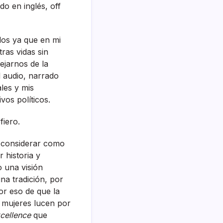
ado en inglés, off
los ya que en mi
tras vidas sin
ejarnos de la
l audio, narrado
ales y mis
os polí­ticos.
fiero.
a considerar como
 historia y
o una visión
a tradición, por
or eso de que la
s mujeres lucen por
cellence
que