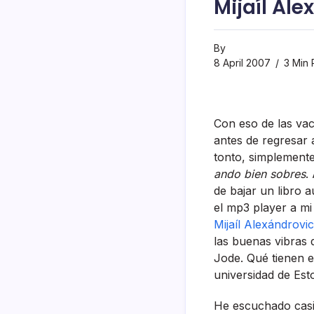
Mijaí­l Al
By
8 April 2007
3 Min 
Con eso de las vac
antes de regresar 
tonto, simplemente
ando bien sobres
.
de bajar un libro 
el mp3 player a mi
Mijaí­l Alexándrov
las buenas vibras 
Jode. Qué tienen e
universidad de Es
He escuchado casi 