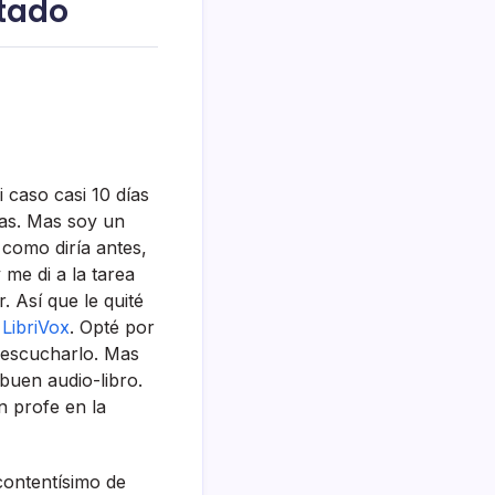
stado
caso casi 10 dí­as
fas. Mas soy un
como dirí­a antes,
me di a la tarea
 Así­ que le quité
e
LibriVox
. Opté por
a escucharlo. Mas
buen audio-libro.
n profe en la
ontentí­simo de