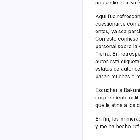
antecedió al mismí
Aquí­ fue refresca
cuestionarse con 
entes, ya sea parc
Con esto confieso 
personal sobre la v
Tierra. En retrosp
autor está etiquet
estatus de autorid
pasan muchas o má
Escuchar a Bakuni
sorprendente califi
que le atina a los
En fin, las primer
y me ha hecho refl