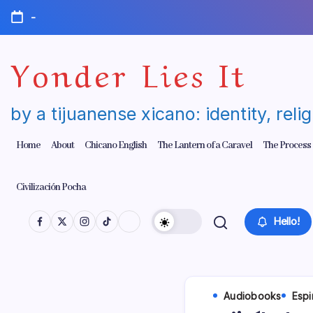
Skip
-
to
content
Yonder Lies It
by a tijuanense xicano: identity, reli
Home
About
Chicano English
The Lantern of a Caravel
The Process
Civilización Pocha
Hello!
Audiobooks
Espi