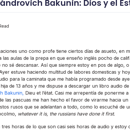
exándrovich Bakunin: Dios y el E
Read
aciones uno como profe tiene ciertos dí­as de asueto, en mi 
a las aulas de la prepa en que enseño inglés pocho de cali
 no sé descansar. Así­ que siempre estoy en pos de algo, o 
 Ayer estuve haciendo multitud de labores domesticas y hoy 
audio para la caminata que me habí­a programado desde ayer.
 hija de 13 años y me dispuse a descargar un libro audio d
ich Bakunin,
Dieu et l’état. Casi me arrepentí­a de ponerme 
de las pascuas me han hecho el favor de virarme hacia un 
stos rusos que se adelantan a todo, como lo escuché de u
tocolmo,
whatever it is, the russians have done it first
.
tres horas de lo que son casi seis horas de audio y estoy c