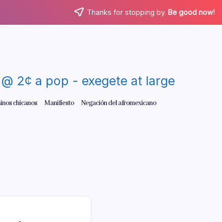
Thanks for stopping by.
Be good now!
re @ 2¢ a pop - exegete at large
inos chicanos
Manifiesto
Negación del afromexicano