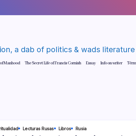
gion, a dab of politics & wads literatu
 of Manhood
The Secret Life of Francis Cornish
Essay
Info on writer
Térm
ritualidad
Lecturas Rusas
Libros
Rusia