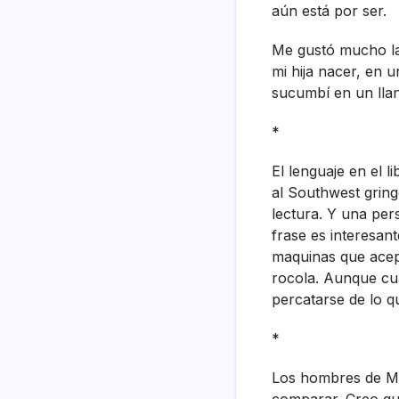
aún está por ser.
Me gustó mucho l
mi hija nacer, en 
sucumbí­ en un lla
*
El lenguaje en el 
al Southwest gring
lectura. Y una pers
frase es interesan
maquinas que acept
rocola. Aunque cua
percatarse de lo q
*
Los hombres de Me
comparar. Creo qu