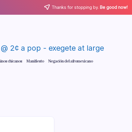
Thanks for stopping by.
Be good now!
re @ 2¢ a pop - exegete at large
inos chicanos
Manifiesto
Negación del afromexicano