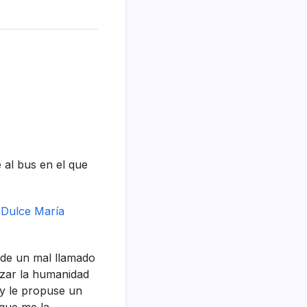
 al bus en el que
a
Dulce Marí­a
de un mal llamado
azar la humanidad
y le propuse un
 que me la