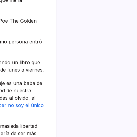
n Poe The Golden
como persona entró
yendo un libro que
de lunes a viernes.
aje es una baba de
tad de nuestra
as al olvido, al
cer no soy el único
asiada libertad
erí­a de ser más