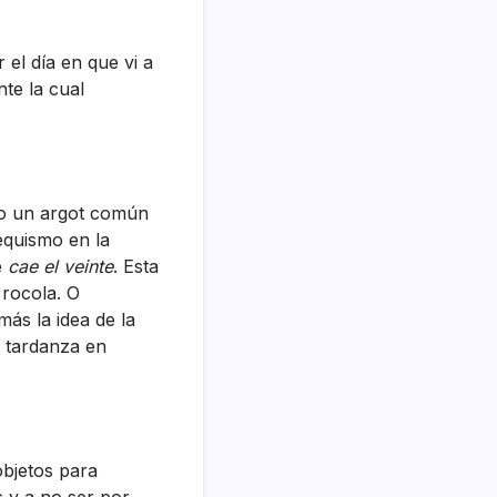
el dí­a en que vi a
nte la cual
cto un argot común
equismo en la
e
cae el veinte
. Esta
 rocola. O
ás la idea de la
n tardanza en
bjetos para
 y a no ser por