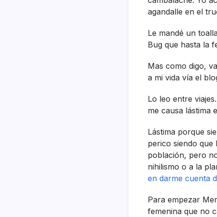
agandalle en el tr
Le mandé un toall
Bug que hasta la f
Mas como digo, val
a mi vida ví­a el b
Lo leo entre viajes
me causa lástima e
Lástima porque si
perico siendo que 
población, pero no
nihilismo o a la 
en darme cuenta d
Para empezar Merc
femenina que no ca