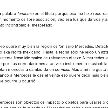
a palabra
luminosa
en el tí­tulo porque eso me hizo recordar 
un momento de libre asociación, veo esa luz que da vida y a
nto incontrolable, inesperado.
libro cubre muy bien la región de ‘on salió Mercedes. Dete
o aka Norte mexicano. Hasta la fecha sólo he leí­do un azt
istente frase idiomática de relevancia al text: A mercedes l
te por sus connotaciones a un viejo instrumento musical: la
an monedas a cambio de un servicio. Mas a mí­ me gustó m
ndo a Mercedes le cae el veinte eso quiere decir más bie
ue ocurre u ocurrió.
rcedes son objectos de impacto o objetos para usarse o o
e mucha de la miseria de Mercedes se debe a sus hombres