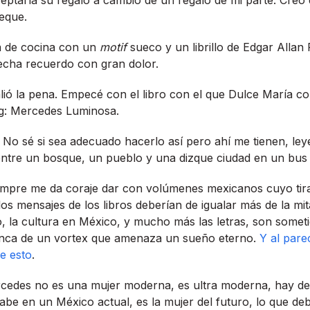
ueque.
a de cocina con un
motif
sueco y un librillo de Edgar Alla
echa recuerdo con gran dolor.
ió la pena. Empecé con el libro con el que Dulce Marí­a 
log: Mercedes Luminosa.
. No sé si sea adecuado hacerlo así­ pero ahí­ me tienen, le
ntre un bosque, un pueblo y una dizque ciudad en un bus 
empre me da coraje dar con volúmenes mexicanos cuyo tir
los mensajes de los libros deberí­an de igualar más de la mi
, la cultura en México, y mucho más las letras, son sometid
planca de un vortex que amenaza un sueño eterno.
Y al pare
e esto
.
edes no es una mujer moderna, es ultra moderna, hay dem
be en un México actual, es la mujer del futuro, lo que deb