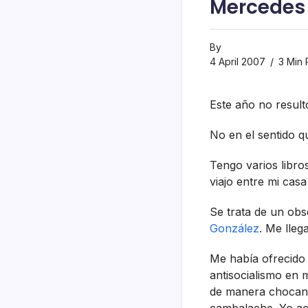
Mercedes
By
4 April 2007
3 Min 
Este año no resultó
No en el sentido qu
Tengo varios libro
viajo entre mi casa 
Se trata de un obs
González
. Me lleg
Me habí­a ofrecid
antisocialismo en 
de manera chocant
cambalache. Yo ace