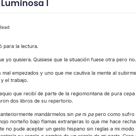
 Luminosa I
Read
 para la lectura.
e yo quisiera. Quisiese que la situación fuese otra pero no.
s mal empezados y uno que me cautiva la mente al subirme
y el trabajo.
equio que recibí­ de parte de la regiomontana de pura cep
aron dos libros de su repertorio.
o anteriormente mandármelos sin
pe
ni
pa
pero como sufro 
mojo norteño bajo flamas extranjeras lo que me hace rech
e no pude aceptar un gesto hispano sin reglas a mi modo 
ptarí­a su regalo a cambio de un regalo de mi parte. Creo