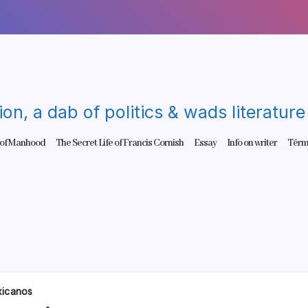
gion, a dab of politics & wads literatu
 of Manhood
The Secret Life of Francis Cornish
Essay
Info on writer
Térm
xicanos