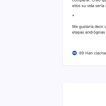
ellos su vida serí
*
Me gustarí­a decir
etapas andróginas
69 Han clach