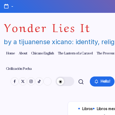
Skip
-
to
content
Yonder Lies It
by a tijuanense xicano: identity, reli
Home
About
Chicano English
The Lantern of a Caravel
The Process
Civilización Pocha
Hello!
Libros
Libros me