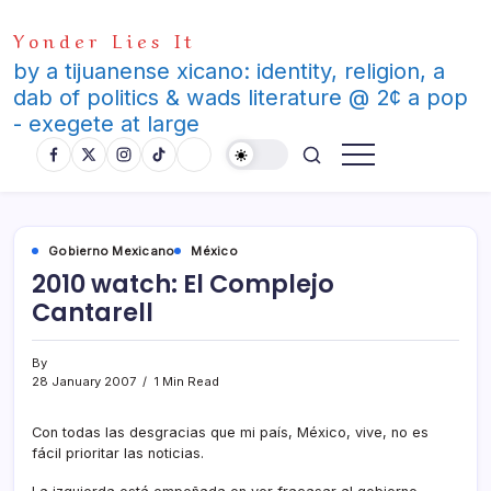
Skip
Yonder Lies It
to
content
by a tijuanense xicano: identity, religion, a
dab of politics & wads literature @ 2¢ a pop
- exegete at large
Gobierno Mexicano
México
2010 watch: El Complejo
Cantarell
By
28 January 2007
1 Min Read
Con todas las desgracias que mi paí­s, México, vive, no es
fácil prioritar las noticias.