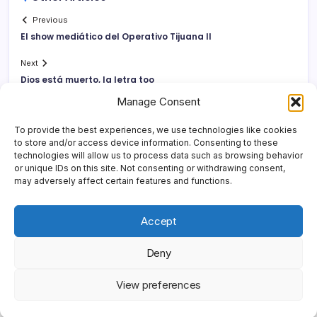
Previous
El show mediático del Operativo Tijuana II
Next
Dios está muerto, la letra too
Manage Consent
To provide the best experiences, we use technologies like cookies
to store and/or access device information. Consenting to these
technologies will allow us to process data such as browsing behavior
or unique IDs on this site. Not consenting or withdrawing consent,
may adversely affect certain features and functions.
Accept
Deny
Copyright 2026 —
Yonder Lies It
. All rights reserved.
Blogsy
View preferences
WordPress Theme