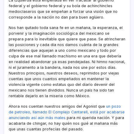
La izquierda está empeñada en ver fracasar al gobierno
federal y el gobierno federal y su bola de achinchincles
medioclaseros que se empeñan a forzar una visión que no
corresponde a la nación no dan para buen agíüero.
Nos han quitado toda sana fe en un mañana, la esperanza, el
porvenir y la imaginación sociológica del mexicano se
prepara para lo inevitable que quiere que pase. Se atrincheran
las posiciones y cada dí­a nos damos cuánta de la grandes
diferencias que aquejan a uno como mexicano y todo por
culpa de ese mal llamado machismo en una era que deberí­a
en realidad abandonar ya esas pendejadas. Ni himno nacional,
ni el juramento a la bandera, nada nos une por estos dí­as.
Nuestros principios, nuestros deseos, reprimidos por viejas
cuentas que unos cuantos empeñados en mantener la
violencia vigente como estatus quo del diario devenir del
mexicano nos tienen divididos. Nunca un paí­s ha sido tan
rentable dejarlo en la miseria como México.
Ahora nos cuentan nuestros amigos del Agonist que
un pozo
de petroleo, llamado El Complejo Cantarell, está por acabarse
anunciando así­ aún más males
para mi querida nación. Y para
acabarla de chingar, no hay quién nos guié al mañana más
que unas cuantas profecí­as del pasado.