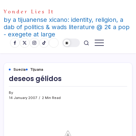
Skip
Yonder Lies It
to
content
by a tijuanense xicano: identity, religion, a
dab of politics & wads literature @ 2¢ a pop
- exegete at large
Suecia
Tijuana
deseos gélidos
By
14 January 2007
2 Min Read