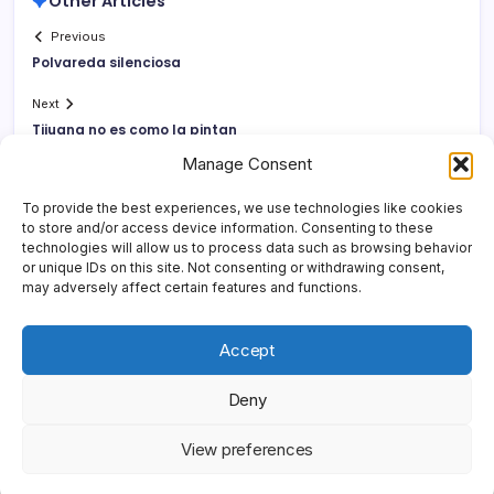
Other Articles
Previous
Polvareda silenciosa
Next
Tijuana no es como la pintan
Manage Consent
To provide the best experiences, we use technologies like cookies
to store and/or access device information. Consenting to these
technologies will allow us to process data such as browsing behavior
or unique IDs on this site. Not consenting or withdrawing consent,
may adversely affect certain features and functions.
Accept
Deny
Copyright 2026 —
Yonder Lies It
. All rights reserved.
Blogsy
View preferences
WordPress Theme