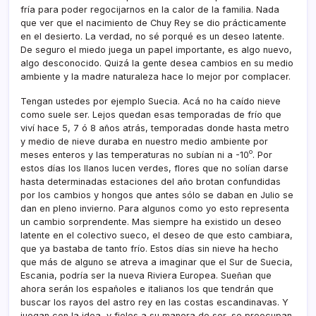
frí­a para poder regocijarnos en la calor de la familia. Nada
que ver que el nacimiento de Chuy Rey se dio prácticamente
en el desierto. La verdad, no sé porqué es un deseo latente.
De seguro el miedo juega un papel importante, es algo nuevo,
algo desconocido. Quizá la gente desea cambios en su medio
ambiente y la madre naturaleza hace lo mejor por complacer.
Tengan ustedes por ejemplo Suecia. Acá no ha caí­do nieve
como suele ser. Lejos quedan esas temporadas de frí­o que
viví­ hace 5, 7 ó 8 años atrás, temporadas donde hasta metro
y medio de nieve duraba en nuestro medio ambiente por
o
meses enteros y las temperaturas no subí­an ni a -10
. Por
estos dí­as los llanos lucen verdes, flores que no solí­an darse
hasta determinadas estaciones del año brotan confundidas
por los cambios y hongos que antes sólo se daban en Julio se
dan en pleno invierno. Para algunos como yo esto representa
un cambio sorprendente. Mas siempre ha existido un deseo
latente en el colectivo sueco, el deseo de que esto cambiara,
que ya bastaba de tanto frí­o. Estos dí­as sin nieve ha hecho
que más de alguno se atreva a imaginar que el Sur de Suecia,
Escania, podrí­a ser la nueva Riviera Europea. Sueñan que
ahora serán los españoles e italianos los que tendrán que
buscar los rayos del astro rey en las costas escandinavas. Y
juegan con la idea, y fieles a su manera de ser, se preocupan