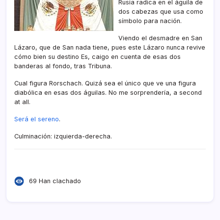
Rusia radica en el águila de
dos cabezas que usa como
sí­mbolo para nación.
Viendo el desmadre en San
Lázaro, que de San nada tiene, pues este Lázaro nunca revive
cómo bien su destino Es, caigo en cuenta de esas dos
banderas al fondo, tras Tribuna.
Cual figura Rorschach. Quizá sea el único que ve una figura
diabólica en esas dos águilas. No me sorprenderí­a, a second
at all.
Será el sereno
.
Culminación: izquierda-derecha.
Mexico
,
Mexiko
,
AMLO
69 Han clachado