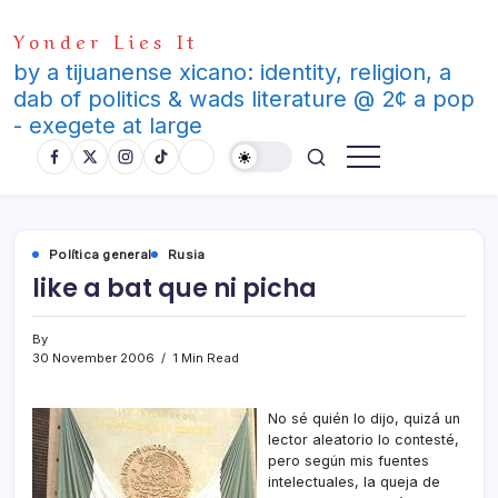
Skip
Yonder Lies It
to
content
by a tijuanense xicano: identity, religion, a
dab of politics & wads literature @ 2¢ a pop
- exegete at large
Polí­tica general
Rusia
like a bat que ni picha
By
30 November 2006
1 Min Read
No sé quién lo dijo, quizá un
lector aleatorio lo contesté,
pero según mis fuentes
intelectuales, la queja de