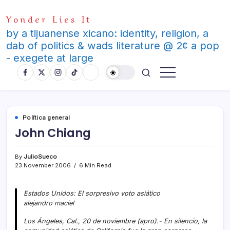
Skip
Yonder Lies It
to
content
by a tijuanense xicano: identity, religion, a
dab of politics & wads literature @ 2¢ a pop
- exegete at large
Polí­tica general
John Chiang
By
JulioSueco
23 November 2006
6 Min Read
Estados Unidos: El sorpresivo voto asiático
alejandro maciel
Los Ángeles, Cal., 20 de noviembre (apro).- En silencio, la