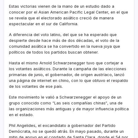
Estas victorias vienen de la mano de un estudio dado a
conocer por el Asian American Pacific Legal Center, en el que
se revela que el electorado asiático creció de manera
espectacular en el sur de California.
A diferencia del voto latino, del que se ha esperado que
despierte desde hace más de dos décadas, el voto de la
comunidad asiática se ha convertido en la nueva joya que
polí­ticos de todos los partidos buscan obtener.
Hasta el mismo Arnold Schwarzenegger tuvo que cortejar a
los votantes asiáticos. Durante la campaña de las elecciones
primarias de junio, el gobernador, de origen austrí­aco, lanzó
una página de internet en chino, con lo que obtuvo el respaldo
de los votantes de ese paí­s.
Este movimiento le valió a Schwarzenegger el apoyo de un
grupo conocido como “Las seis compañí­as chinas“, una de
las organizaciones más antiguas y de mayor influencia polí­tica
en el estado.
Phil Angelides, el excandidato a gobernador del Partido
Demócrata, no se quedó atrás. En mayo pasado, durante un
mitin de apoyo en el condado de Santa Clara, donde el 54 por