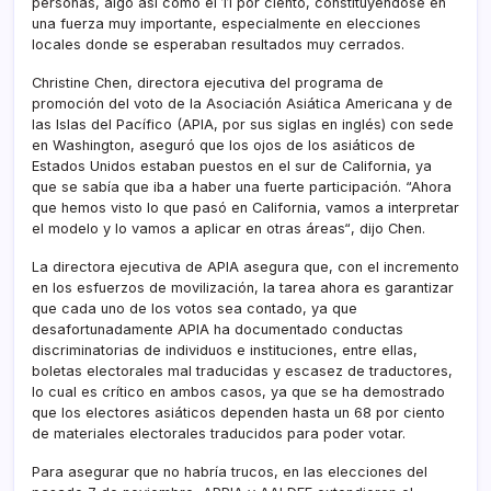
personas, algo así­ como el 11 por ciento, constituyéndose en
una fuerza muy importante, especialmente en elecciones
locales donde se esperaban resultados muy cerrados.
Christine Chen, directora ejecutiva del programa de
promoción del voto de la Asociación Asiática Americana y de
las Islas del Pací­fico (APIA, por sus siglas en inglés) con sede
en Washington, aseguró que los ojos de los asiáticos de
Estados Unidos estaban puestos en el sur de California, ya
que se sabí­a que iba a haber una fuerte participación. “Ahora
que hemos visto lo que pasó en California, vamos a interpretar
el modelo y lo vamos a aplicar en otras áreas“, dijo Chen.
La directora ejecutiva de APIA asegura que, con el incremento
en los esfuerzos de movilización, la tarea ahora es garantizar
que cada uno de los votos sea contado, ya que
desafortunadamente APIA ha documentado conductas
discriminatorias de individuos e instituciones, entre ellas,
boletas electorales mal traducidas y escasez de traductores,
lo cual es crí­tico en ambos casos, ya que se ha demostrado
que los electores asiáticos dependen hasta un 68 por ciento
de materiales electorales traducidos para poder votar.
Para asegurar que no habrí­a trucos, en las elecciones del