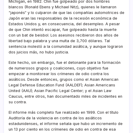
Michigan, en 1982. Chin fue golpeado por dos hombres
blancos (Ronald Ebens y Michael Nitz), quienes le llamaron
“japonés“ y lo culparon de que las compañí­as automotrices de
Japón eran las responsables de la recesión económica de
Estados Unidos y, en consecuencia, del desempleo. A pesar
de que Chin intentó escapar, fue golpeado hasta la muerte
con un bat de beisbol. Los asesinos recibieron dos años de
libertad bajo palabra y una multa de 3,700 dólares. Tal
sentencia molestó a la comunidad asiática, y aunque lograron
dos juicios más, no hubo justicia.
Este hecho, sin embargo, fue el detonante para la formación
de numerosos grupos y coaliciones, cuyo objetivo fue
empezar a monitorear los crí­menes de odio contra los
asiáticos. Desde entonces, grupos como el Asian American
Legal Defense Education Fund (AALDEF); Asian Americans
United (AAU); Asian Pacific Legal Center; y el Asian Law
Caucus, entre otros, han documentado miles de incidentes en
su contra.
El informe más completo fue realizado en 1999. Con el tí­tulo
Auditorí­a de la violencia en contra de los asiáticos
estadunidenses, el informe señala que hubo un incremento de
un 13 por ciento en los crí­menes de odio en contra de esa