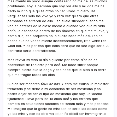
mas miento un poco aunque confesarlo no me causa muchos
problemas, soy la persona que soy por ello y mi vida me ha
dado mucho que quizá otros no han vivdo. Y claro, las
vergíüenzas sólo las vivo yo y rara vez quiero que otras
personas se enteren de ello. Eso suele suceder cuando me
veo en esferas de la clase media o cuando veo que mi vida
serí­a un escandolo dentro de los ámbitos en que me muevo, y
como dije, ese paquetito no lo suelto nada más así­. Eso ha
hecho que ha veces mienta innecesariamente, little white lies
what not. Y es por eso que considero que no sea algo serio. Al
contrario serí­a contradictorio.
Mas revivir mi vida al dí­a siguiente por estos dí­as no es
apetecible de reciente para acá. Me hace sufrir porque
siempre siento que la cago y eso hace que le pida a la tierra
que me trague todos los dí­as.
Suelen ser menores
faux de pas
. Y esto me causa un molestar
tremendo y se debe a mi condición de ser mexicano y no
poder dejar de ser el tipo de mexicano que soy, un xicano
tijuanense. Llevo para los 10 años acá y los errores que
cometo en situaciones sociales se tornan más y más pesados.
Me imagino que la gente no mira tan en serio las cosas como
yo las miro y ese es otro malestar. Es dificil ser immmigrante.