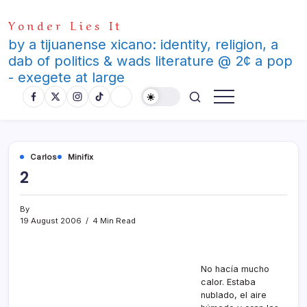
Skip
Yonder Lies It
to
content
by a tijuanense xicano: identity, religion, a
dab of politics & wads literature @ 2¢ a pop
- exegete at large
Carlos
Minifix
2
By
19 August 2006
4 Min Read
No hací­a mucho
calor. Estaba
nublado, el aire