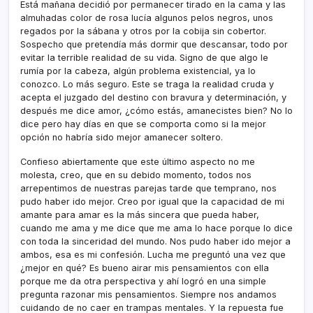
Está mañana decidió por permanecer tirado en la cama y las
almuhadas color de rosa lucí­a algunos pelos negros, unos
regados por la sábana y otros por la cobija sin cobertor.
Sospecho que pretendí­a más dormir que descansar, todo por
evitar la terrible realidad de su vida. Signo de que algo le
rumí­a por la cabeza, algún problema existencial, ya lo
conozco. Lo más seguro. Este se traga la realidad cruda y
acepta el juzgado del destino con bravura y determinación, y
después me dice amor, ¿cómo estás, amanecistes bien? No lo
dice pero hay dí­as en que se comporta como si la mejor
opción no habrí­a sido mejor amanecer soltero.
Confieso abiertamente que este último aspecto no me
molesta, creo, que en su debido momento, todos nos
arrepentimos de nuestras parejas tarde que temprano, nos
pudo haber ido mejor. Creo por igual que la capacidad de mi
amante para amar es la más sincera que pueda haber,
cuando me ama y me dice que me ama lo hace porque lo dice
con toda la sinceridad del mundo. Nos pudo haber ido mejor a
ambos, esa es mi confesión. Lucha me preguntó una vez que
¿mejor en qué? Es bueno airar mis pensamientos con ella
porque me da otra perspectiva y ahí­ logró en una simple
pregunta razonar mis pensamientos. Siempre nos andamos
cuidando de no caer en trampas mentales. Y la repuesta fue