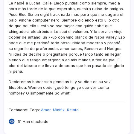
Le hablé a Lucha. Caí­le. Llegó puntual como siempre, media
hora más tarde de lo que esperaba, nuestra rutina de amigas.
Puse Blue Six en eight track nada mas para que me cagara el
palo. Pinche computer nerd. Siempre diciendo esto u lo otro
de que aquello u esto se oye mejor con quién sabe que
chingadera electrónica. Le subí­ el volúmen. Y le serví­ un viejo
cooler de antaño, un 7-up con vino blanco de Napa Valley. Eso
hace que me perdoné toda obsolutibidad moderna y prendé
su cigarillo de preferencia, americanos, Benson and Hedges.
Ni idea de decirle o preguntarle porque tardó tanto en llegar
siendo que tengo emergencia en mis manos a flor de piel. El
olor del tabaco me lleva a decadas que han pasado sin gloria
ni pena.
Debieremos haber sido gemelas tu y yo dice en su voz
filosófica. Women code: ¿qué tengo yo qué ver con tu
hombre? O simplemente So what?
Technorati Tags:
Amor
,
Minifix
,
Relato
51 Han clachado