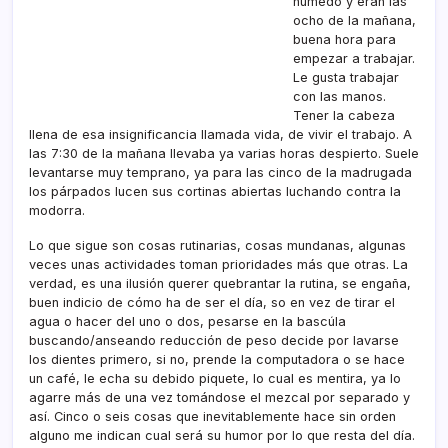
húmedo y eran las
ocho de la mañana,
buena hora para
empezar a trabajar.
Le gusta trabajar
con las manos.
Tener la cabeza
llena de esa insignificancia llamada vida, de vivir el trabajo. A
las 7:30 de la mañana llevaba ya varias horas despierto. Suele
levantarse muy temprano, ya para las cinco de la madrugada
los párpados lucen sus cortinas abiertas luchando contra la
modorra.
Lo que sigue son cosas rutinarias, cosas mundanas, algunas
veces unas actividades toman prioridades más que otras. La
verdad, es una ilusión querer quebrantar la rutina, se engaña,
buen indicio de cómo ha de ser el dí­a, so en vez de tirar el
agua o hacer del uno o dos, pesarse en la bascúla
buscando/anseando reducción de peso decide por lavarse
los dientes primero, si no, prende la computadora o se hace
un café, le echa su debido piquete, lo cual es mentira, ya lo
agarre más de una vez tomándose el mezcal por separado y
así­. Cinco o seis cosas que inevitablemente hace sin orden
alguno me indican cual será su humor por lo que resta del dí­a.