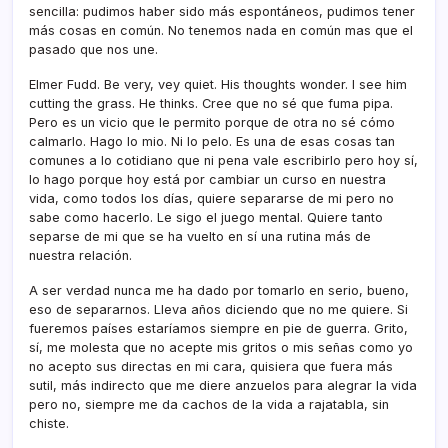
sencilla: pudimos haber sido más espontáneos, pudimos tener
más cosas en común. No tenemos nada en común mas que el
pasado que nos une.
Elmer Fudd. Be very, vey quiet. His thoughts wonder. I see him
cutting the grass. He thinks. Cree que no sé que fuma pipa.
Pero es un vicio que le permito porque de otra no sé cómo
calmarlo. Hago lo mio. Ni lo pelo. Es una de esas cosas tan
comunes a lo cotidiano que ni pena vale escribirlo pero hoy sí­,
lo hago porque hoy está por cambiar un curso en nuestra
vida, como todos los dí­as, quiere separarse de mi pero no
sabe como hacerlo. Le sigo el juego mental. Quiere tanto
separse de mi que se ha vuelto en sí­ una rutina más de
nuestra relación.
A ser verdad nunca me ha dado por tomarlo en serio, bueno,
eso de separarnos. Lleva años diciendo que no me quiere. Si
fueremos paí­ses estarí­amos siempre en pie de guerra. Grito,
sí­, me molesta que no acepte mis gritos o mis señas como yo
no acepto sus directas en mi cara, quisiera que fuera más
sutil, más indirecto que me diere anzuelos para alegrar la vida
pero no, siempre me da cachos de la vida a rajatabla, sin
chiste.