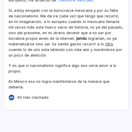
europeos, me acuerdo de
Théodore Géricault
.
Sí­, estoy enojado con la burocracia mexicana y por su falta
de nacionalismo. Me da ira cada vez que tengo que recurrir,
en mi imaginación, a lo europeo cuando lo mexicano llenarí­a
mil veces más este hueco vacio de historia, no ya del pasado,
sino del presente, en mi dirario devenir que a no ser por
iniciativa propia amén de la internet,
jamás
lograrí­an, no ya
materializarse sino
ser
. Se siente gacho recurrir a lo
Otro
cuando lo de uno esta latiendo con vida aún y muriéndose por
un poco de atención.
Y es que si nacionalismo significa algo eso seria amor a lo
propio.
En México eso no logra manifestarse de la manera que
deberí­a.
60 Han clachado