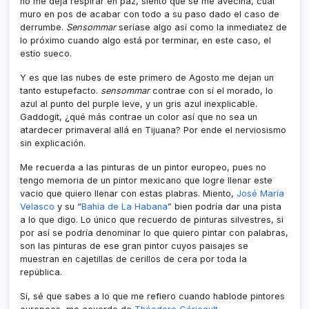
no me deja respirar en paz, siento que se me avecina, cual
muro en pos de acabar con todo a su paso dado el caso de
derrumbe.
Sensommar
serí­ase algo así­ como la inmediatez de
lo próximo cuando algo está por terminar, en este caso, el
estí­o sueco.
Y es que las nubes de este primero de Agosto me dejan un
tanto estupefacto.
sensommar
contrae con sí­ el morado, lo
azul al punto del purple leve, y un gris azul inexplicable.
Gaddogit, ¿qué más contrae un color así­ que no sea un
atardecer primaveral allá en Tijuana? Por ende el nerviosismo
sin explicación.
Me recuerda a las pinturas de un pintor europeo, pues no
tengo memoria de un pintor mexicano que logre llenar este
vacio que quiero llenar con estas plabras. Miento,
José Marí­a
Velasco
y su “
Bahí­a de La Habana
” bien podrí­a dar una pista
a lo que digo. Lo único que recuerdo de pinturas silvestres, si
por así­ se podrí­a denominar lo que quiero pintar con palabras,
son las pinturas de ese gran pintor cuyos paisajes se
muestran en cajetillas de cerillos de cera por toda la
república.
Sí­, sé que sabes a lo que me refiero cuando hablode pintores