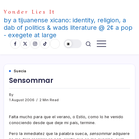
Skip
Yonder Lies It
to
content
by a tijuanense xicano: identity, religion, a
dab of politics & wads literature @ 2¢ a pop
- exegete at large
Suecia
Sensommar
By
1 August 2006
2 Min Read
Falta mucho para que el verano, o Estí­o, como lo he venido
conociendo desde que deje mi paí­s, termine.
Pero la inmediatez que la palabra sueca,
sensommar
adquiere