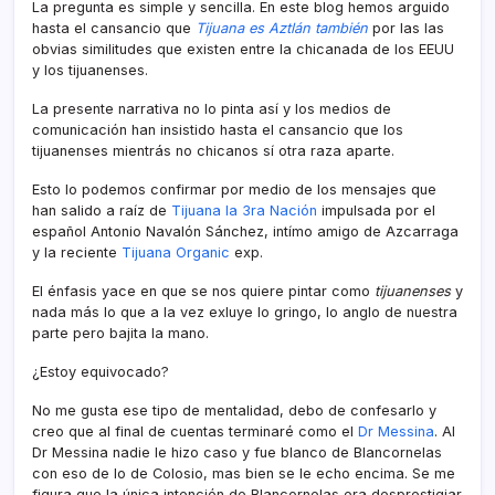
La pregunta es simple y sencilla. En este blog hemos arguido
hasta el cansancio que
Tijuana es Aztlán también
por las las
obvias similitudes que existen entre la chicanada de los EEUU
y los tijuanenses.
La presente narrativa no lo pinta así­ y los medios de
comunicación han insistido hasta el cansancio que los
tijuanenses mientrás no chicanos sí­ otra raza aparte.
Esto lo podemos confirmar por medio de los mensajes que
han salido a raí­z de
Tijuana la 3ra Nación
impulsada por el
español Antonio Navalón Sánchez, intí­mo amigo de Azcarraga
y la reciente
Tijuana Organic
exp.
El énfasis yace en que se nos quiere pintar como
tijuanenses
y
nada más lo que a la vez exluye lo gringo, lo anglo de nuestra
parte pero bajita la mano.
¿Estoy equivocado?
No me gusta ese tipo de mentalidad, debo de confesarlo y
creo que al final de cuentas terminaré como el
Dr Messina
. Al
Dr Messina nadie le hizo caso y fue blanco de Blancornelas
con eso de lo de Colosio, mas bien se le echo encima. Se me
figura que la única intención de Blancornelas era desprestigiar