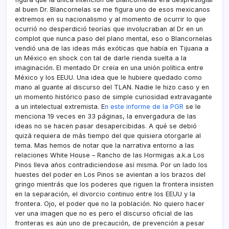
al buen Dr. Blancornelas se me figura uno de esos mexicanos
extremos en su nacionalismo y al momento de ocurrir lo que
ocurrió no desperdició teorí­as que involucraban al Dr en un
complot que nunca paso del plano mental, eso o Blancornelas
vendió una de las ideas más exóticas que habí­a en Tijuana a
un México en shock con tal de darle rienda suelta a la
imaginación. El mentado Dr creí­a en una unión polí­tica entre
México y los EEUU. Una idea que le hubiere quedado como
mano al guante al discurso del TLAN. Nadie le hizo caso y en
un momento histórico paso de simple curiosidad extravagante
a un intelectual extremista. E
n este informe de la PGR
se le
menciona 19 veces en 33 páginas, la envergadura de las
ideas no se hacen pasar desapercibidas. A qué se debió
quizá requiera de más tiempo del que quisiera otorgarle al
tema. Mas hemos de notar que la narrativa entorno a las
relaciones White House – Rancho de las Hormigas a.k.a Los
Pinos lleva años contradiciendose así­ misma. Por un lado los
huestes del poder en Los Pinos se avientan a los brazos del
gringo mientrás que los poderes que riguen la frontera insisten
en la separación, el divorcio continuo entre los EEUU y la
frontera. Ojo, el poder que no la población. No quiero hacer
ver una imagen que no es pero el discurso oficial de las
fronteras es aún uno de precaución, de prevención a pesar