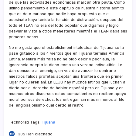
de que las actividades económicas marcan otra pauta. Como
último pensamiento a este capí­tulo de nuestra historia admito
que es dato curioso que nadie haya propuesto que el
asesinato haya tenido la función de distracción, después del
todo el TLAN no era del todo popular que digamos y logro
desviar la vista a otros menesteres mientrás el TLAN daba sus
primeros pasos.
No me gusta que el establishment intelectual de Tijuana se la
pase gritando a los 4 vientos que en Tijuana termina América
Latina. Mentira más falsa no he oido decir y peor aún, la
ignorancia acepta lo dicho como una verdad indiscutible. Le
dan consuelo al enemigo, en vez de avanzar lo contrario
nuestros falsos profetas aceptan una frontera que en primer
lugar no quieren ahí­. En EEUU hay muchos latinos que luchan a
diario por el derecho de hablar español pero en Tijuana y en
muchos otros discursos estos combatientes no reciben apoyo
moral por sus derechos, los entregan sin más ni menos al filo
del anglosajonismo cual cerdo al rastro.
Technorati Tags:
Tijuana
305 Han clachado