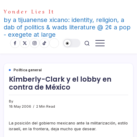
Skip
Yonder Lies It
to
content
by a tijuanense xicano: identity, religion, a
dab of politics & wads literature @ 2¢ a pop
- exegete at large
Polí­tica general
Kimberly-Clark y el lobby en
contra de México
By
18 May 2006
2 Min Read
La posición del gobierno mexicano ante la militarización, estilo
israelí­, en la frontera, deja mucho que desear.