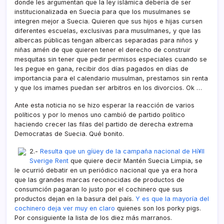
donde les argumentan que la ley islámica deberí­a de ser
institucionalizada en Suecia para que los musulmanes se
integren mejor a Suecia. Quieren que sus hijos e hijas cursen
diferentes escuelas, exclusivas para musulmanes, y que las
albercas públicas tengan albercas separadas para niños y
niñas amén de que quieren tener el derecho de construir
mesquitas sin tener que pedir permisos especiales cuando se
les pegue en gana, recibir dos dí­as pagados en dí­as de
importancia para el calendario musulman, prestamos sin renta
y que los imames puedan ser arbitros en los divorcios. Ok …
Ante esta noticia no se hizo esperar la reacción de varios
polí­ticos y por lo menos uno cambió de partido polí­tico
haciendo crecer las filas del partido de derecha extrema
Democratas de Suecia. Qué bonito.
2.-
Resulta que un gíüey de la campaña nacional de Hí¥ll
Sverige Rent
que quiere decir Mantén Suecia Limpia, se
le ocurrió debatir en un periódico nacional que ya era hora
que las grandes marcas reconocidas de productos de
consumción pagaran lo justo por el cochinero que sus
productos dejan en la basura del paí­s.
Y es que la mayorí­a del
cochinero deja ver muy en claro
quienes son los porky pigs.
Por consiguiente la lista de los diez más marranos.