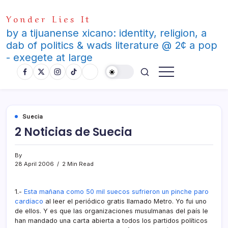
Skip
Yonder Lies It
to
content
by a tijuanense xicano: identity, religion, a
dab of politics & wads literature @ 2¢ a pop
- exegete at large
Suecia
2 Noticias de Suecia
By
28 April 2006
2 Min Read
1.-
Esta mañana como 50 mil suecos sufrieron un pinche paro
cardí­aco
al leer el periódico gratis llamado Metro. Yo fui uno
de ellos. Y es que las organizaciones musulmanas del paí­s le
han mandado una carta abierta a todos los partidos polí­ticos