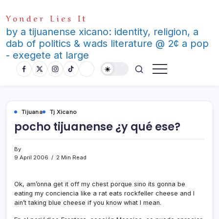
Skip
Yonder Lies It
to
content
by a tijuanense xicano: identity, religion, a
dab of politics & wads literature @ 2¢ a pop
- exegete at large
Tijuana
Tj Xicano
pocho tijuanense ¿y qué ese?
By
9 April 2006
2 Min Read
Ok, am’onna get it off my chest porque sino its gonna be
eating my conciencia like a rat eats rockfeller cheese and I
ain’t taking blue cheese if you know what I mean.