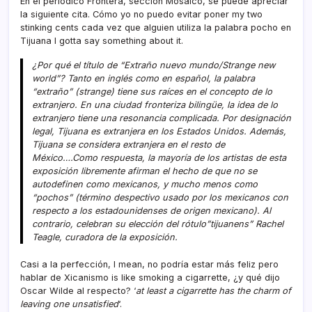
En el periódico Frontera, sección Mosaico, se puede apreciar
la siguiente cita. Cómo yo no puedo evitar poner my two
stinking cents cada vez que alguien utiliza la palabra pocho en
Tijuana I gotta say something about it.
¿Por qué el tí­tulo de “Extraño nuevo mundo/Strange new
world”? Tanto en inglés como en español, la palabra
“extraño” (strange) tiene sus raí­ces en el concepto de lo
extranjero. En una ciudad fronteriza bilingüe, la idea de lo
extranjero tiene una resonancia complicada. Por designación
legal, Tijuana es extranjera en los Estados Unidos. Además,
Tijuana se considera extranjera en el resto de
México….Como respuesta, la mayorí­a de los artistas de esta
exposición libremente afirman el hecho de que no se
autodefinen como mexicanos, y mucho menos como
“pochos” (término despectivo usado por los mexicanos con
respecto a los estadounidenses de origen mexicano). Al
contrario, celebran su elección del rótulo”tijuanens” Rachel
Teagle, curadora de la exposición.
Casi a la perfección, I mean, no podrí­a estar más feliz pero
hablar de Xicanismo is like smoking a cigarrette, ¿y qué dijo
Oscar Wilde al respecto? ‘
at least a cigarrette has the charm of
leaving one unsatisfied
‘.