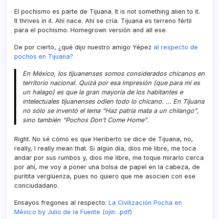
El pochismo es parte de Tijuana. It is not something alien to it.
It thrives in it. Ahí­ nace. Ahí­ se crí­a. Tijuana es terreno fértil
para el pochismo. Homegrown versión and all ese.
De por cierto, ¿qué dijo nuestro amigo Yépez
al respecto de
pochos en Tijuana?
En México, los tijuanenses somos considerados chicanos en
territorio nacional. Quizá por esa impresión (que para mí­ es
un halago) es que la gran mayorí­a de los habitantes e
intelectuales tijuanenses odien todo lo chicano. … En Tijuana
no sólo se inventó el lema “Haz patria mata a un chilango”,
sino también “Pochos Don’t Come Home”.
Right. No sé cómo es que Heriberto se dice de Tijuana, no,
really, I really mean that. Si algún dí­a, dios me libre, me toca
andar por sus rumbos y, dios me libre, me toque mirarlo cerca
por ahí­, me voy a poner una bolsa de papel en la cabeza, de
puritita vergíüenza, pues no quiero que me asocien con ese
conciudadano.
Ensayos fregones al respecto:
La Civilización Pocha en
México by Julio de la Fuente (ojí­n: .pdf)