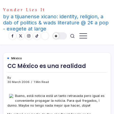
Skip
Yonder Lies It
to
content
by a tijuanense xicano: identity, religion, a
dab of politics & wads literature @ 2¢ a pop
- exegete at large
México
CC México es una realidad
By
30 March 2006
1 Min Read
Bueno, está noticia está un tanto retrasada pero igual es
conveniente propagar la noticia. Para qué fregados, I
dunno. Maybe no tengo nada mejor que hacer,
dope
!