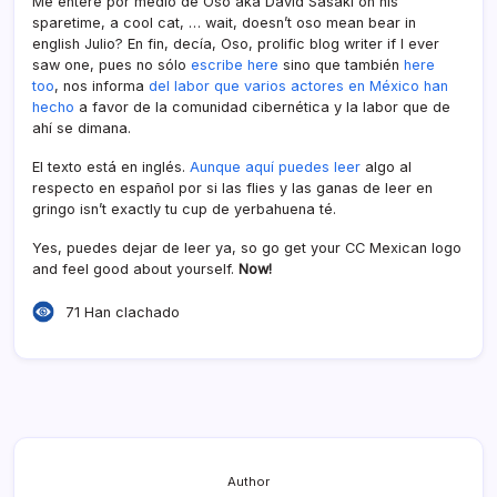
Me enteré por medio de Oso aka David Sasaki on his
sparetime, a cool cat, … wait, doesn’t oso mean bear in
english Julio? En fin, decí­a, Oso, prolific blog writer if I ever
saw one, pues no sólo
escribe here
sino que también
here
too
, nos informa
del labor que varios actores en México han
hecho
a favor de la comunidad cibernética y la labor que de
ahí­ se dimana.
El texto está en inglés.
Aunque aquí­ puedes leer
algo al
respecto en español por si las flies y las ganas de leer en
gringo isn’t exactly tu cup de yerbahuena té.
Yes, puedes dejar de leer ya, so go get your CC Mexican logo
and feel good about yourself.
Now!
71 Han clachado
Author