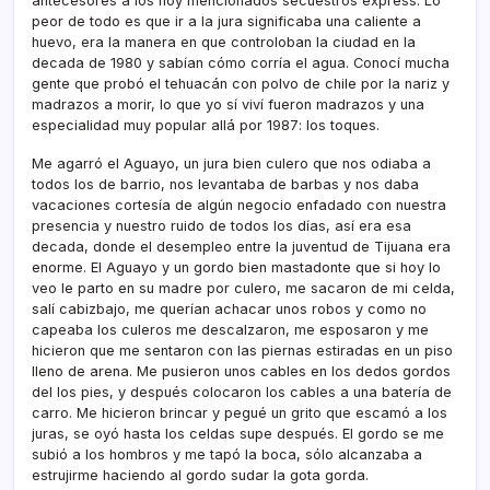
antecesores a los hoy mencionados secuestros express. Lo
peor de todo es que ir a la jura significaba una caliente a
huevo, era la manera en que controloban la ciudad en la
decada de 1980 y sabí­an cómo corrí­a el agua. Conocí­ mucha
gente que probó el tehuacán con polvo de chile por la nariz y
madrazos a morir, lo que yo sí­ viví­ fueron madrazos y una
especialidad muy popular allá por 1987: los toques.
Me agarró el Aguayo, un jura bien culero que nos odiaba a
todos los de barrio, nos levantaba de barbas y nos daba
vacaciones cortesí­a de algún negocio enfadado con nuestra
presencia y nuestro ruido de todos los dí­as, así­ era esa
decada, donde el desempleo entre la juventud de Tijuana era
enorme. El Aguayo y un gordo bien mastadonte que si hoy lo
veo le parto en su madre por culero, me sacaron de mi celda,
salí­ cabizbajo, me querí­an achacar unos robos y como no
capeaba los culeros me descalzaron, me esposaron y me
hicieron que me sentaron con las piernas estiradas en un piso
lleno de arena. Me pusieron unos cables en los dedos gordos
del los pies, y después colocaron los cables a una baterí­a de
carro. Me hicieron brincar y pegué un grito que escamó a los
juras, se oyó hasta los celdas supe después. El gordo se me
subió a los hombros y me tapó la boca, sólo alcanzaba a
estrujirme haciendo al gordo sudar la gota gorda.