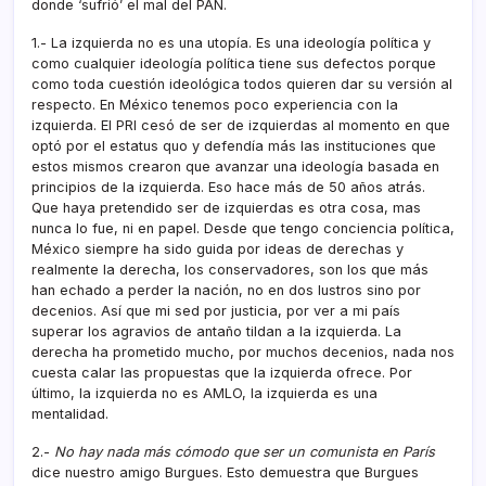
donde ‘sufrió’ el mal del PAN.
1.- La izquierda no es una utopí­a. Es una ideologí­a polí­tica y
como cualquier ideologí­a polí­tica tiene sus defectos porque
como toda cuestión ideológica todos quieren dar su versión al
respecto. En México tenemos poco experiencia con la
izquierda. El PRI cesó de ser de izquierdas al momento en que
optó por el estatus quo y defendí­a más las instituciones que
estos mismos crearon que avanzar una ideologí­a basada en
principios de la izquierda. Eso hace más de 50 años atrás.
Que haya pretendido ser de izquierdas es otra cosa, mas
nunca lo fue, ni en papel. Desde que tengo conciencia polí­tica,
México siempre ha sido guida por ideas de derechas y
realmente la derecha, los conservadores, son los que más
han echado a perder la nación, no en dos lustros sino por
decenios. Así­ que mi sed por justicia, por ver a mi paí­s
superar los agravios de antaño tildan a la izquierda. La
derecha ha prometido mucho, por muchos decenios, nada nos
cuesta calar las propuestas que la izquierda ofrece. Por
último, la izquierda no es AMLO, la izquierda es una
mentalidad.
2.-
No hay nada más cómodo que ser un comunista en Parí­s
dice nuestro amigo Burgues. Esto demuestra que Burgues