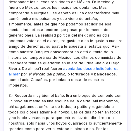
desconoce las nuevas realidades de México. En México y
fuera de México, todos los mexicanos contamos. Mas
comprendo a Burgues. Ese espeto es una caracterí­stica muy
común entre mis paisanos y que viene de antaño,
simplemente, antes de que nos podamos sacudir de esa
mentalidad nefasta tendrán que pasar por lo menos dos
generaciones. La realidad polí­tica del mexicano es otra:
podemos votar en el extranjero gustele o no le guste a nuestro
amigo de derechas, su apatí­a le apuesta al estatus quo. Así­
como nuestro Burgues conservador no está al tanto de la
historia contemporánea de México. Los últimos comunistas de
verdadera talla se quedaron en la era de Frida Khalo y Diego
Rivera. De ahí­ pa’l real fueron
aventados desde helicópteros
al mar
por
el ejercito del pueblo
, o torturados y balaceados,
como Lucio Cabañas, por balas a costa de nuestros
impuestos.
3.- Recuerdo muy bien el baño. Era un bloque de cemento con
un hoyo en medio en una esquina de la celda. Ahí­ miabamos,
ahí­ cagabamos, enfrente de todos, a patito y rogándole a
todos los dioses atinarle al hoyito. Las celdas no tení­an focos
y no habí­a ventanas para que entrara luz del dí­a directo a
nosotros, sólo habí­a unos hoyos cuadrados lo suficientemente
grandes como para ver si estaba nublado o no. Por las