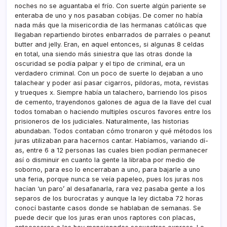
noches no se aguantaba el frí­o. Con suerte algún pariente se
enteraba de uno y nos pasaban cobijas. De comer no habí­a
nada más que la misericordia de las hermanas católicas que
llegaban repartiendo birotes enbarrados de parrales o peanut
butter and jelly. Eran, en aquel entonces, si algunas 8 celdas
en total, una siendo más siniestra que las otras donde la
oscuridad se podí­a palpar y el tipo de criminal, era un
verdadero criminal. Con un poco de suerte lo dejaban a uno
talachear y poder así­ pasar cigarros, pildoras, mota, revistas
y trueques x. Siempre habí­a un talachero, barriendo los pisos
de cemento, trayendonos galones de agua de la llave del cual
todos tomaban o haciendo multiples oscuros favores entre los
prisioneros de los judiciales. Naturalmente, las historias
abundaban. Todos contaban cómo tronaron y qué métodos los
juras utilizaban para hacernos cantar. Habí­amos, variando dí­
as, entre 6 a 12 personas las cuales bien podí­an permanecer
así­ o disminuir en cuanto la gente la libraba por medio de
soborno, para eso lo encerraban a uno, para bajarle a uno
una feria, porque nunca se veí­a papeleo, pues los juras nos
hací­an ‘un paro’ al desafanarla, rara vez pasaba gente a los
separos de los burocratas y aunque la ley dictaba 72 horas
conocí­ bastante casos donde se hablaban de semanas. Se
puede decir que los juras eran unos raptores con placas,