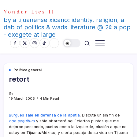
Skip
Yonder Lies It
to
content
by a tijuanense xicano: identity, religion, a
dab of politics & wads literature @ 2¢ a pop
- exegete at large
Polí­tica general
retort
By
19 March 2006
4 Min Read
Burgues sale en defensa de la apatí­a
. Discute un sin fin de
non sequiturs
y sólo abarcaré aquí­ ciertos puntos que me
dejaron pensando, puntos como la izquierda, alusión a que no
estoy en Tijuana/México, y cierto pasaje de su vida en Tijuana