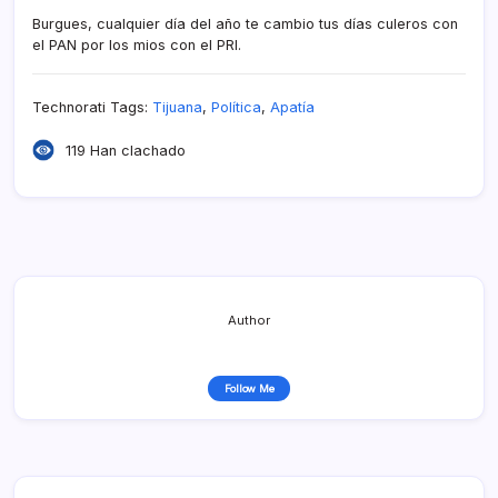
Burgues, cualquier dí­a del año te cambio tus dí­as culeros con
el PAN por los mios con el PRI.
Technorati Tags:
Tijuana
,
Polí­tica
,
Apatí­a
119 Han clachado
Author
Follow Me