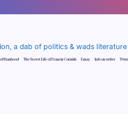
gion, a dab of politics & wads literatu
 of Manhood
The Secret Life of Francis Cornish
Essay
Info on writer
Térm