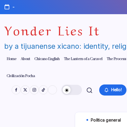
Skip
-
to
content
Yonder Lies It
by a tijuanense xicano: identity, reli
Home
About
Chicano English
The Lantern of a Caravel
The Process
Civilización Pocha
Hello!
Polí­tica general