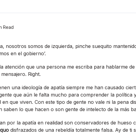
n Read
a, nosotros somos de izquierda, pinche suequito mantenid
mos en el gobierno’.
la atención que una persona me escriba para hablarme de 
 mensajero. Right.
enen una ideologí­a de apatí­a siempre me han causado cier
 gente que aún le falta mucho para comprender la polí­tica
l en que viven. Con este tipo de gente no vale ni la pena di
n saben lo que hacen o son gente de intelecto de la más ba
n por la apatí­a en realidad son conservadores de hueso 
 quo
disfrazados de una rebeldí­a totalmente falsa. Ay de ti s