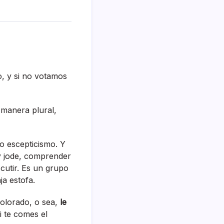
o, y si no votamos
manera plural,
to escepticismo. Y
 y jode, comprender
scutir. Es un grupo
ja estofa.
colorado, o sea,
le
i te comes el