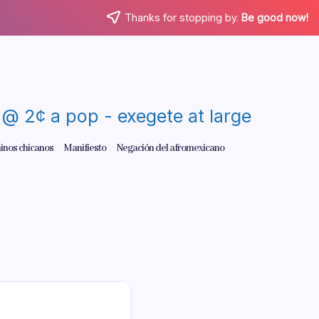
Thanks for stopping by.
Be good now!
re @ 2¢ a pop - exegete at large
inos chicanos
Manifiesto
Negación del afromexicano