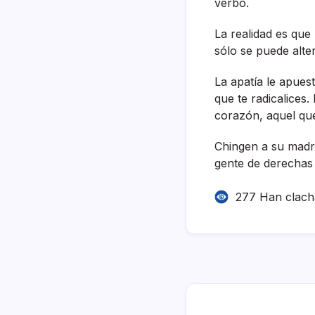
verbo.
La realidad es que
sólo se puede alte
La apatí­a le apue
que te radicalices
corazón, aquel que 
Chingen a su madre
gente de derechas 
277 Han clac