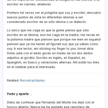
escritor en ciernes, whatever.
Prefiero mil veces ser el poliglota que soy y escribir, descubrir
nuevos puntos de vista en diferentes idiomas a ser
considerado escritor de un sólo idioma o un dialecto.
Lo único que me caga es que la gente piense que sólo
escribo en un idioma, eso me caga en la madre, me recae en
la putí­sima madre que piensen que porque me leen en español
piensen que ya me tienen
all figured out
, que ya saben como
soy. A ese lector, am sticking my finger to you, toma! dirí­a
Doña Julia con el dedo gordo en medio de los dos dedos
adjuntos al gordito. Escribo en Inglés, en Español, en
Spanglish, en Sueco y variaciones alternas. Ahí­ están los links
en el sidebar para el interesado.
Related:
Recontrachijoles
Punto y aparte
…
Debo de confesar que Fernando del Monte me dejó con el
hocico abierto. Nunca me ha gustado ese reportero de