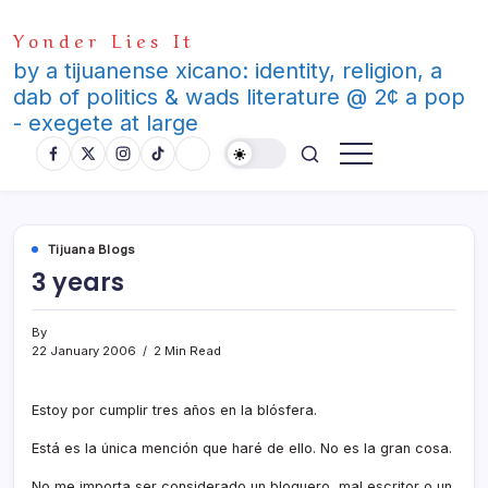
Skip
Yonder Lies It
to
content
by a tijuanense xicano: identity, religion, a
dab of politics & wads literature @ 2¢ a pop
- exegete at large
Tijuana Blogs
3 years
By
22 January 2006
2 Min Read
Estoy por cumplir tres años en la blósfera.
Está es la única mención que haré de ello. No es la gran cosa.
No me importa ser considerado un bloguero, mal escritor o un