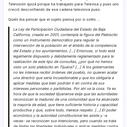
Televisión quizá porque ha trabajado para Televisa y pues uno
creció desconfiando de esa cadena televisiva pues.
Quién iba pensar que el sujeto piensa por si solito …
La Ley de Participación Ciudadana del Estado de Baja
California, creada en 2001, contempla la figura del Plebiscito
como un instrumento democrático para regular la
intervención de la población en el ámbito de la competencia
del Estado y los ayuntamientos. […] Entonces, si todo está
legalmente dispuesto y debidamente reglamentado para la
realización de este tipo de consultas, ¿por qué no hemos
visto un solo plebiscito en Tijuana? […] A los gobernantes
no les interesa recibir órdenes del pueblo, no quieren acatar
una directrí­z que serí­a incuestionable y que los obligarí­a a
aplicar medidas que bien podrí­an ir en contra de sus
intereses personales o partidistas. Por ahí­ va la cosa. Ya es
hora de que la sociedad tijuanense exija que las autoridades
reconozcan la madurez de una comunidad que ha alcanzado
la mayorí­a de edad, que tiene suficiente historia y capacidad
productiva y que, sobre todo, merece respeto. […] El poder
económico y la autoridad constitucional les asiste y -a
veces- se reconocen sus intenciones, pero cuando se trata
de limitar las libertades individuales o aplicar medidas contra