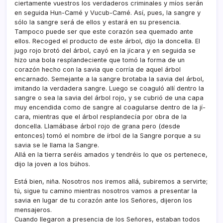
ciertamente vuestros los verdaderos criminales y mí­os serán
en seguida Hun-Camé y Vucub-Camé. Así­, pues, la sangre y
sólo la sangre será de ellos y estará en su presencia.
Tampoco puede ser que este corazón sea quemado ante
ellos. Recoged el producto de este árbol, dijo la doncella. El
jugo rojo brotó del árbol, cayó en la jí­cara y en seguida se
hizo una bola resplandeciente que tomó la forma de un
corazón hecho con la savia que corrí­a de aquel árbol
encarnado. Semejante a la sangre brotaba la savia del árbol,
imitando la verdadera sangre. Luego se coaguló allí­ dentro la
sangre o sea la savia del árbol rojo, y se cubrió de una capa
muy encendida como de sangre al coagularse dentro de la jí­
cara, mientras que el árbol resplandecí­a por obra de la
doncella. Llamábase árbol rojo de grana pero (desde
entonces) tomó el nombre de írbol de la Sangre porque a su
savia se le llama la Sangre.
Allá en la tierra seréis amados y tendréis lo que os pertenece,
dijo la joven a los búhos.
Está bien, niña. Nosotros nos iremos allá, subiremos a servirte;
tú, sigue tu camino mientras nosotros vamos a presentar la
savia en lugar de tu corazón ante los Señores, dijeron los
mensajeros.
Cuando llegaron a presencia de los Señores, estaban todos