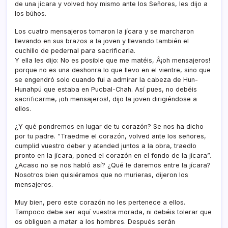
de una jí­cara y volved hoy mismo ante los Señores, les dijo a
los búhos.
Los cuatro mensajeros tomaron la jí­cara y se marcharon
llevando en sus brazos a la joven y llevando también el
cuchillo de pedernal para sacrificarla.
Y ella les dijo: No es posible que me matéis, Â¡oh mensajeros!
porque no es una deshonra lo que llevo en el vientre, sino que
se engendró solo cuando fui a admirar la cabeza de Hun-
Hunahpú que estaba en Pucbal-Chah. Así­ pues, no debéis
sacrificarme, ¡oh mensajeros!, dijo la joven dirigiéndose a
ellos.
¿Y qué pondremos en lugar de tu corazón? Se nos ha dicho
por tu padre. “Traedme el corazón, volved ante los señores,
cumplid vuestro deber y atended juntos a la obra, traedlo
pronto en la jí­cara, poned el corazón en el fondo de la jí­cara”.
¿Acaso no se nos habló así­? ¿Qué le daremos entre la jí­cara?
Nosotros bien quisiéramos que no murieras, dijeron los
mensajeros.
Muy bien, pero este corazón no les pertenece a ellos.
Tampoco debe ser aquí­ vuestra morada, ni debéis tolerar que
os obliguen a matar a los hombres. Después serán