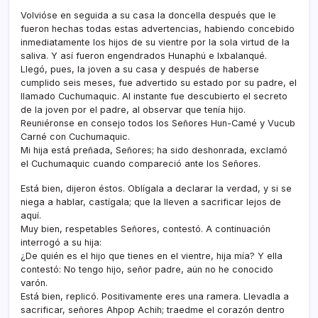
Volvióse en seguida a su casa la doncella después que le
fueron hechas todas estas advertencias, habiendo concebido
inmediatamente los hijos de su vientre por la sola virtud de la
saliva. Y así­ fueron engendrados Hunaphú e Ixbalanqué.
Llegó, pues, la joven a su casa y después de haberse
cumplido seis meses, fue advertido su estado por su padre, el
llamado Cuchumaquic. Al instante fue descubierto el secreto
de la joven por el padre, al observar que tení­a hijo.
Reuniéronse en consejo todos los Señores Hun-Camé y Vucub
Carné con Cuchumaquic.
Mi hija está preñada, Señores; ha sido deshonrada, exclamó
el Cuchumaquic cuando compareció ante los Señores.
Está bien, dijeron éstos. Oblí­gala a declarar la verdad, y si se
niega a hablar, castí­gala; que la lleven a sacrificar lejos de
aquí­.
Muy bien, respetables Señores, contestó. A continuación
interrogó a su hija:
¿De quién es el hijo que tienes en el vientre, hija mí­a? Y ella
contestó: No tengo hijo, señor padre, aún no he conocido
varón.
Está bien, replicó. Positivamente eres una ramera. Llevadla a
sacrificar, señores Ahpop Achih; traedme el corazón dentro