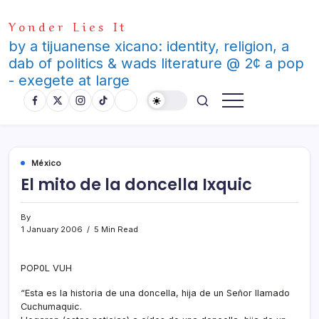
Skip
Yonder Lies It
to
content
by a tijuanense xicano: identity, religion, a
dab of politics & wads literature @ 2¢ a pop
- exegete at large
México
El mito de la doncella Ixquic
By
1 January 2006
5 Min Read
POP0L VUH
“Esta es la historia de una doncella, hija de un Señor llamado
Cuchumaquic.