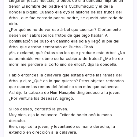
Llegaron (estas noticias) a oí­dos de una doncella, hija de un
Señor. El nombre del padre era Cuchumaquic y el de la
doncella Ixquic. Cuando ella oyó la historia de los frutos del
árbol, que fue contada por su padre, se quedó admirada de
oí­rla.
¿Por qué no he de ver ese árbol que cuentan? Ciertamente
deben ser sabrosos los frutos de que oigo hablar. A
continuación se puso en camino ella sola y llegó al pie del
árbol que estaba sembrado en Pucbal-Chah.
¡Ah, exclamó, qué frutos son los que produce este árbol! ¿No
es admirable ver cómo se ha cubierto de frutos? ¿Me he de
morir, me perderé si corto uno de ellos?, dijo la doncella.
Habló entonces la calavera que estaba entre las ramas del
árbol y dijo: ¿Qué es lo que quieres? Estos objetos redondos
que cubren las ramas del árbol no son más que calaveras.
Así­ dijo la cabeza de Hun-Hunaphú dirigiéndose a la joven.
¿Por ventura los deseas?, agregó.
Sí­ los deseo, contestó la joven.
Muy bien, dijo la calavera. Extiende hacia acá tu mano
derecha.
Bien, replicó la joven, y levantando su mano derecha, la
extendió en dirección a la calavera.