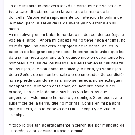
En ese instante la calavera lanzó un chisguete de saliva que
fue a caer directamente en la palma de la mano de la
doncella. Miróse ésta rápidamente con atención la palma de
la mano, pero la saliva de la calavera ya no estaba en su
mano.
En mi saliva y en mi baba te he dado mi descendencia (dijo la
voz en el árbol). Ahora mi cabeza ya no tiene nada encima, no
es más que una calavera despojada de la carne. Asi es la
cabeza de los grandes prí­ncipes, la carne es lo único que les
da una hermosa apariencia. Y cuando mueren espántanse los
hombres a causa de los huesos. Así­ es también la naturaleza
de los hijos, que son como la saliva y la baba, ya sean hijos
de un Señor, de un hombre sabio o de un orador. Su condición
no se pierde cuando se van, sino se hereda; no se extingue ni
desaparece la imagen del Señor, del hombre sabio o del
orador, sino que la dejan a sus hijas y a los hijos que
engendran. Esto mismo he hecho yo contigo. Sube pues, a la
superficie de la tierra, que no morirás. Confí­a en mi palabra
que así­ será, dijo la cabeza de Hun-Hunahpú y de Vucub-
Hunahpú.
Y todo lo que tan acertadamente hicieron fue por mandato de
Huracán, Chipi-Caculhá u Raxa-Caculhá.