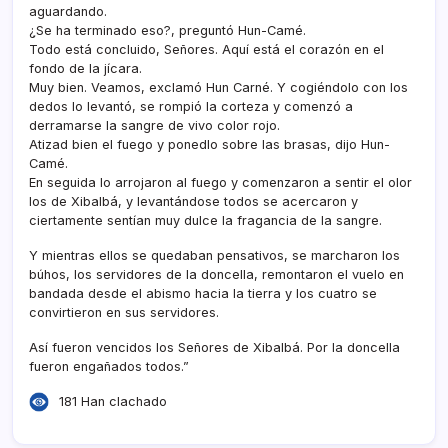
aguardando.
¿Se ha terminado eso?, preguntó Hun-Camé.
Todo está concluido, Señores. Aquí­ está el corazón en el
fondo de la jí­cara.
Muy bien. Veamos, exclamó Hun Carné. Y cogiéndolo con los
dedos lo levantó, se rompió la corteza y comenzó a
derramarse la sangre de vivo color rojo.
Atizad bien el fuego y ponedlo sobre las brasas, dijo Hun-
Camé.
En seguida lo arrojaron al fuego y comenzaron a sentir el olor
los de Xibalbá, y levantándose todos se acercaron y
ciertamente sentí­an muy dulce la fragancia de la sangre.
Y mientras ellos se quedaban pensativos, se marcharon los
búhos, los servidores de la doncella, remontaron el vuelo en
bandada desde el abismo hacia la tierra y los cuatro se
convirtieron en sus servidores.
Así­ fueron vencidos los Señores de Xibalbá. Por la doncella
fueron engañados todos.”
181 Han clachado